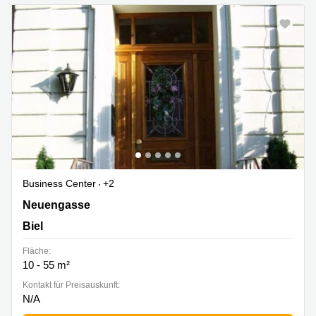
Business Center
+2
Neuengasse 9, Biel
Neuengasse
Biel
Fläche:
10 - 55 m²
Kontakt für Preisauskunft:
N/A