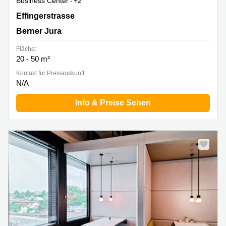
Business Center
+2
Effingerstrasse 4, Berner Jura
Effingerstrasse
Berner Jura
Fläche:
20 - 50 m²
Kontakt für Preisauskunft:
N/A
Info & Preise Sehen