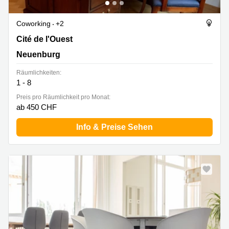
Coworking
+2
Cité de l'Ouest 2, Neuenburg
Cité de l'Ouest
Neuenburg
Räumlichkeiten:
1 - 8
Preis pro Räumlichkeit pro Monat:
ab 450 CHF
Info & Preise Sehen