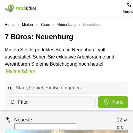
Anruf
Mieten / Vermieten
Home
Mieten
Büros
Neuenburg
Neuenburg
7
Büros
: Neuenburg
Hilfe
Produktseiten
Beliebte
Beliebte
Städte
Suchanfragen
Mieten Sie Ihr perfektes Büro in Neuenburg: voll
Büro
Über uns
ausgestattet. Sehen Sie exklusive Arbeitsräume und
Coworking
Leutschenbachstrasse
Business
Zürich
95 Zürich
vereinbaren Sie eine Besichtigung noch heute!
Center
Büro vermieten
Mehr erfahren
Coworking
Bahnhofplatz
Coworking
Zug
1 Zürich
Preis
Virtuelle
Coworking
Bahnhofstrasse
Büros
Basel
10 Zürich
Anmelden
Filter
Karte
Besprechungsräume
Coworking
Bahnhofstrasse
Luzern
100 Zürich
Sprache wählen
French
Coworking
Europaallee
Neueste
12
Lugano
41 Zürich
pro