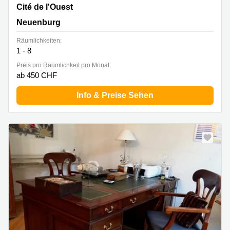
Cité de l'Ouest 2, Neuenburg
Cité de l'Ouest
Neuenburg
Räumlichkeiten:
1 - 8
Preis pro Räumlichkeit pro Monat:
ab 450 CHF
Info & Preise Sehen