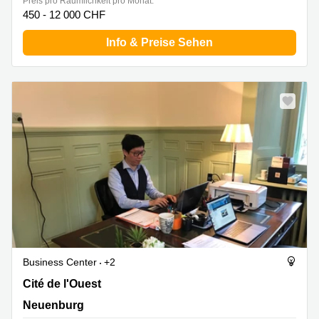
Preis pro Räumlichkeit pro Monat:
450 - 12 000 CHF
Info & Preise Sehen
Business Center
+2
Cité de l'Ouest 2, Neuenburg
Cité de l'Ouest
Neuenburg