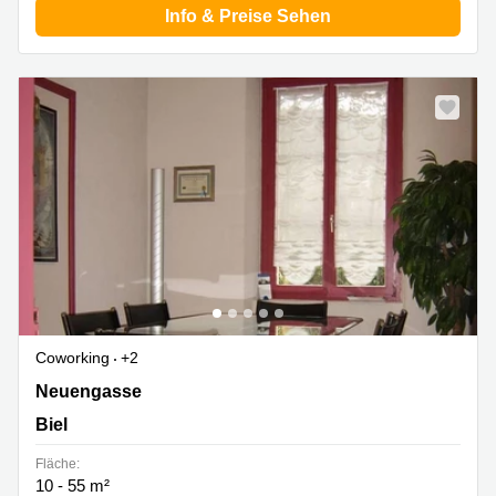
Info & Preise Sehen
Coworking
+2
Neuengasse 9, Biel
Neuengasse
Biel
Fläche:
10 - 55 m²