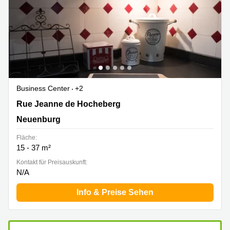
Business Center
+2
Rue Jeanne de Hocheberg, Neuenburg
Rue Jeanne de Hocheberg
Neuenburg
Fläche:
15 - 37 m²
Kontakt für Preisauskunft:
N/A
Info & Preise Sehen