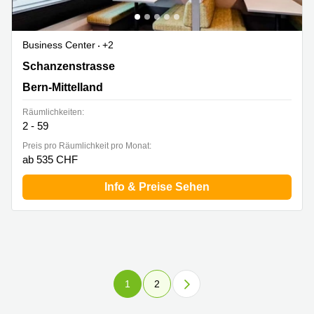
Business Center
+2
Schanzenstrasse 4a, Bern-Mittelland
Schanzenstrasse
Bern-Mittelland
Räumlichkeiten:
2 - 59
Preis pro Räumlichkeit pro Monat:
ab 535 CHF
Info & Preise Sehen
1
2