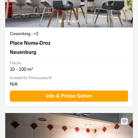
Coworking
+2
Place Numa-Droz 2, Neuenburg
Place Numa-Droz
Neuenburg
Fläche:
10 - 100 m²
Kontakt für Preisauskunft:
N/A
Info & Preise Sehen