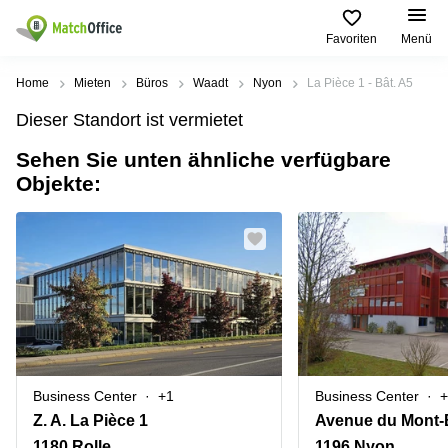
Favoriten
Menü
Mieten / Vermieten
Home
Mieten
Büros
Waadt
Nyon
La Pièce 1 - Bât. A5
Dieser Standort ist vermietet
Hilfe
Produktseiten
Beliebte
Beliebte
Städte
Suchanfragen
Sehen Sie unten ähnliche verfügbare
Büro
Objekte:
Über uns
Coworking
Leutschenbachstrasse
Business
Zürich
95 Zürich
Center
Büro vermieten
Coworking
Bahnhofplatz
Coworking
Zug
1 Zürich
Preis
Virtuelle
Coworking
Bahnhofstrasse
Büros
Basel
10 Zürich
Anmelden
Besprechungsräume
Coworking
Bahnhofstrasse
Luzern
100 Zürich
Sprache wählen
French
Business Center
+1
Business Center
+
Coworking
Europaallee
Lugano
41 Zürich
Z. A. La Pièce 1
Avenue du Mont-
1180 Rolle
1196 Nyon