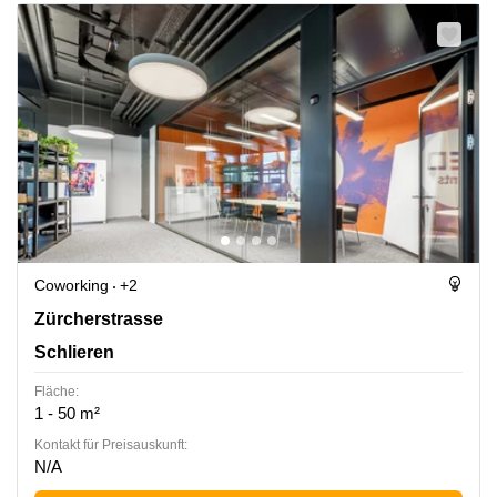
Coworking
+2
Zürcherstrasse 39, Schlieren
Zürcherstrasse
Schlieren
Fläche:
1 - 50 m²
Kontakt für Preisauskunft:
N/A