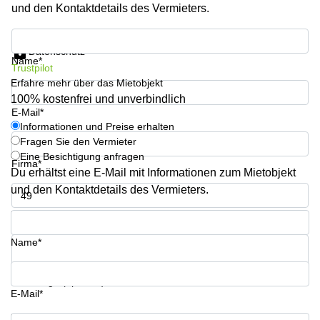
Aeschengraben
Basel
und den Kontaktdetails des Vermieters.
29 Basel
Büro
Informationen und Preise erhalten
Zugerstrasse
mieten
Datenschutz
32 Baar
Luzern
Name*
Trustpilot
Glärnischstrasse
Business
Erfahre mehr über das Mietobjekt
13 Wil
Center
100% kostenfrei und unverbindlich
Zürich
E-Mail*
Werftestrasse
Informationen und Preise erhalten
4 Luzern
Business
Fragen Sie den Vermieter
Center
Eine Besichtigung anfragen
Zug
Firma*
Du erhältst eine E-Mail mit Informationen zum Mietobjekt
Business
und den Kontaktdetails des Vermieters.
Center
Bern
Telefon*
Name*
Ihre Frage (optional)
E-Mail*
Informationen und Preise erhalten