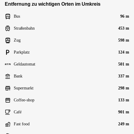
Entfernung zu wichtigen Orten im Umkreis
Bus
96 m
Straßenbahn
453 m
Zug
598 m
Parkplatz
124 m
Geldautomat
501 m
Bank
337 m
Supermarkt
298 m
Coffee-shop
133 m
Café
901 m
Fast food
249 m