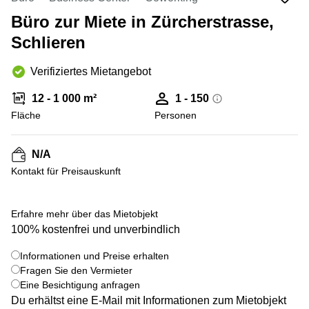
Coworking
Thurgauerstrasse
Lausanne
40 Zürich
Büro zur Miete in Zürcherstrasse,
Coworking
Gotthardstrasse
Schlieren
Genf
26 Zug
Verifiziertes Mietangebot
Coworking
Bahnhofstrasse
Bern
28 Zug
12 - 1 000 m²
1 - 150
Coworking
Gubelstrasse
Fläche
Personen
Winterthur
12 Zug
Büro
General-
N/A
mieten
Guisan-
Zürich
Strasse
Kontakt für Preisauskunft
6/8 Zug
Büro
mieten
Baarerstrasse
+ 10 bilder
Erfahre mehr über das Mietobjekt
Zug
141 Zug
100% kostenfrei und unverbindlich
Büro
Grafenauweg
mieten
8 Zug
Informationen und Preise erhalten
Bern
Fragen Sie den Vermieter
Teichgässlein
Eine Besichtigung anfragen
Büro
9 Basel
Du erhältst eine E-Mail mit Informationen zum Mietobjekt
mieten