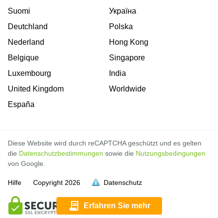
Suomi
Україна
Deutchland
Polska
Nederland
Hong Kong
Belgique
Singapore
Luxembourg
India
United Kingdom
Worldwide
España
Diese Website wird durch reCAPTCHA geschützt und es gelten
die
Datenschutzbestimmungen
sowie die
Nutzungsbedingungen
von Google.
Hilfe
Copyright
2026
Datenschutz
voll
voll
voll
voll
voll
voll
voll
voll
voll
voll
voll
Erfahren Sie mehr