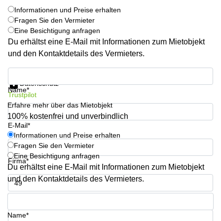
Aeschengraben
Basel
Informationen und Preise erhalten
29 Basel
Fragen Sie den Vermieter
Büro
Zugerstrasse
mieten
Eine Besichtigung anfragen
32 Baar
Luzern
Du erhältst eine E-Mail mit Informationen zum Mietobjekt
und den Kontaktdetails des Vermieters.
Glärnischstrasse
Business
13 Wil
Center
Informationen und Preise erhalten
Zürich
Werftestrasse
Datenschutz
4 Luzern
Name*
Business
Trustpilot
Center
Erfahre mehr über das Mietobjekt
Zug
100% kostenfrei und unverbindlich
Business
E-Mail*
Center
Informationen und Preise erhalten
Bern
Fragen Sie den Vermieter
Eine Besichtigung anfragen
Firma*
Du erhältst eine E-Mail mit Informationen zum Mietobjekt
und den Kontaktdetails des Vermieters.
Telefon*
Name*