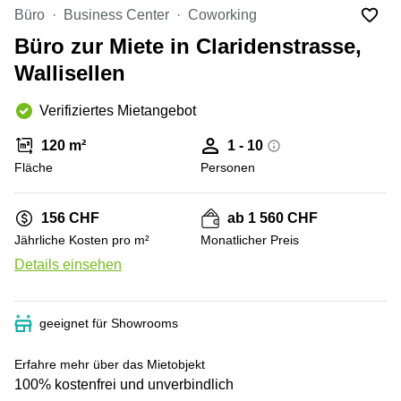
Coworking
Thurgauerstrasse
Büro
Business Center
Coworking
Lausanne
40 Zürich
Büro zur Miete in Claridenstrasse,
Coworking
Gotthardstrasse
Genf
26 Zug
Wallisellen
Coworking
Bahnhofstrasse
Verifiziertes Mietangebot
Bern
28 Zug
Coworking
Gubelstrasse
120 m²
1 - 10
Winterthur
12 Zug
Fläche
Personen
Büro
General-
mieten
Guisan-
156 CHF
ab 1 560 CHF
Zürich
Strasse
6/8 Zug
Jährliche Kosten pro m²
Monatlicher Preis
Büro
Details einsehen
mieten
Baarerstrasse
Zug
141 Zug
Büro
Grafenauweg
geeignet für Showrooms
mieten
8 Zug
Bern
Teichgässlein
Erfahre mehr über das Mietobjekt
Büro
9 Basel
100% kostenfrei und unverbindlich
mieten