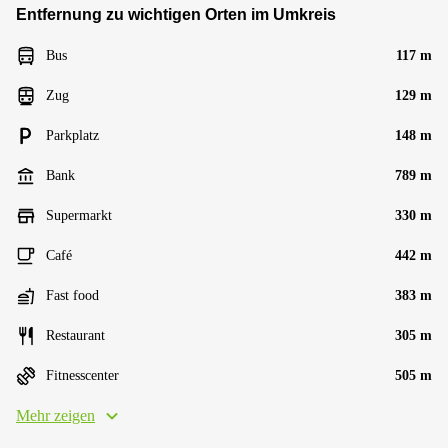
Entfernung zu wichtigen Orten im Umkreis
Bus
117 m
Zug
129 m
Parkplatz
148 m
Bank
789 m
Supermarkt
330 m
Café
442 m
Fast food
383 m
Restaurant
305 m
Fitnesscenter
505 m
Mehr zeigen