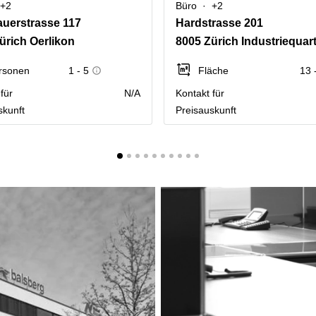
+2
Büro
+2
uerstrasse 117
Hardstrasse 201
ürich Oerlikon
8005 Zürich Industriequart
rsonen
1 - 5
Fläche
13 
für
N/A
Kontakt für
skunft
Preisauskunft