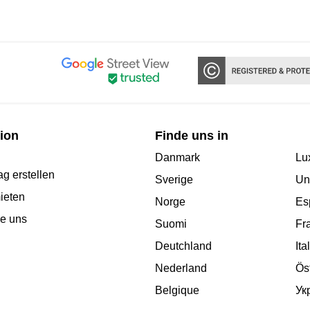
ion
Finde uns in
Danmark
Lu
g erstellen
Sverige
Un
ieten
Norge
Es
re uns
Suomi
Fr
Deutchland
Ita
Nederland
Ös
Belgique
Ук