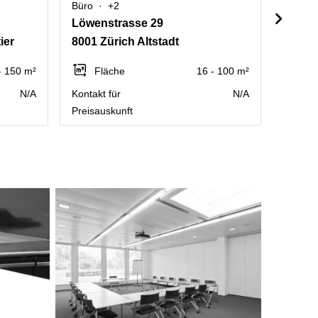
Büro
+2
Büro
Löwenstrasse 29
Seide
ier
8001 Zürich Altstadt
8001 Z
- 150 m²
Fläche
16 - 100 m²
P
N/A
Kontakt für
N/A
Kontakt
Preisauskunft
Preisau