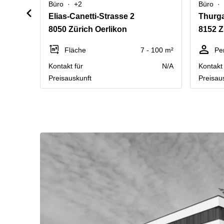
Büro
+2
Büro
Elias-Canetti-Strasse 2
Thurga
8050 Zürich Oerlikon
8152 Z
Fläche
7 - 100 m²
Pe
Kontakt für
N/A
Kontakt 
Preisauskunft
Preisau