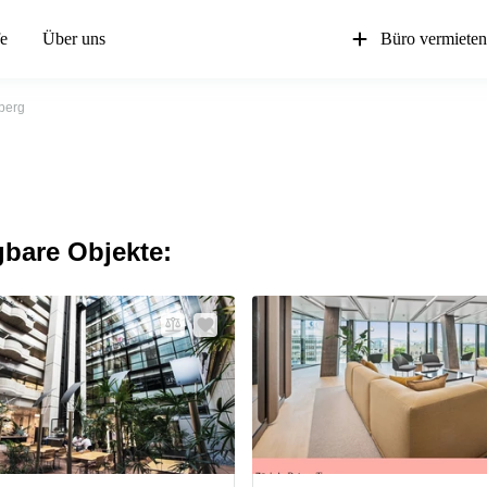
fe
Über uns
Büro vermiete
berg
gbare Objekte: