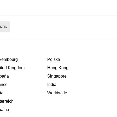
xembourg
Polska
ited Kingdom
Hong Kong
paña
Singapore
ance
India
lia
Worldwide
terreich
раїна