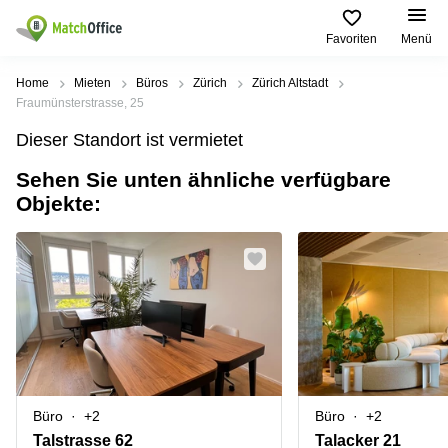
Favoriten
Menü
Mieten / Vermieten
Home
Mieten
Büros
Zürich
Zürich Altstadt
Fraumünsterstrasse, 25
Hilfe
Produktseiten
Beliebte
Beliebte
Dieser Standort ist vermietet
Städte
Suchanfragen
Büro
Sehen Sie unten ähnliche verfügbare
Über uns
Coworking
Leutschenbachstrasse
Objekte:
Business
Zürich
95 Zürich
Center
Büro vermieten
Coworking
Bahnhofplatz
Coworking
Zug
1 Zürich
Preis
Virtuelle
Coworking
Bahnhofstrasse
Büros
Basel
10 Zürich
Anmelden
Besprechungsräume
Coworking
Bahnhofstrasse
Luzern
100 Zürich
Sprache wählen
French
Coworking
Europaallee
Büro
+2
Büro
+2
Lugano
41 Zürich
Talstrasse 62
Talacker 21