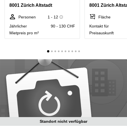
Coworking
Thurgauerstrasse
8001 Zürich Altstadt
8001 Zürich Altst
Lausanne
40 Zürich
Coworking
Gotthardstrasse
Personen
1 - 12
Fläche
Genf
26 Zug
Jährlicher
90 - 130 CHF
Kontakt für
Coworking
Bahnhofstrasse
Mietpreis pro m²
Preisauskunft
Bern
28 Zug
Coworking
Gubelstrasse
Winterthur
12 Zug
Büro
General-
mieten
Guisan-
Zürich
Strasse
6/8 Zug
Büro
mieten
Baarerstrasse
Zug
141 Zug
Büro
Grafenauweg
mieten
8 Zug
Bern
Teichgässlein
Büro
9 Basel
Standort nicht verfügbar
mieten