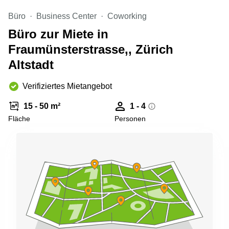
Aeschengraben
Basel
29 Basel
Büro
Business Center
Coworking
Büro
Zugerstrasse
Büro zur Miete in
mieten
32 Baar
Luzern
Fraumünsterstrasse,, Zürich
Glärnischstrasse
Business
Altstadt
13 Wil
Center
Zürich
Werftestrasse
Verifiziertes Mietangebot
4 Luzern
Business
Center
15 - 50 m²
1 - 4
Zug
Fläche
Personen
Business
Center
Bern