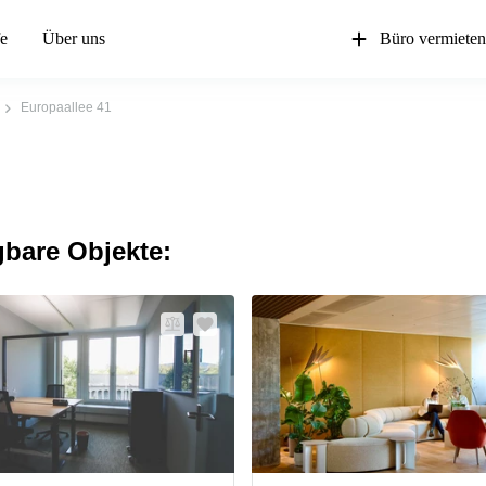
fe
Über uns
Büro vermiete
Europaallee 41
gbare Objekte: