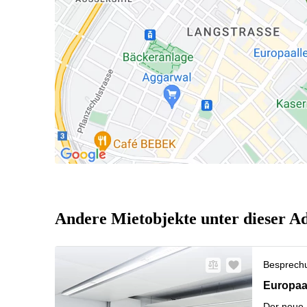
Andere Mietobjekte unter dieser A
Besprech
Europaall
Europaal
Der neue S