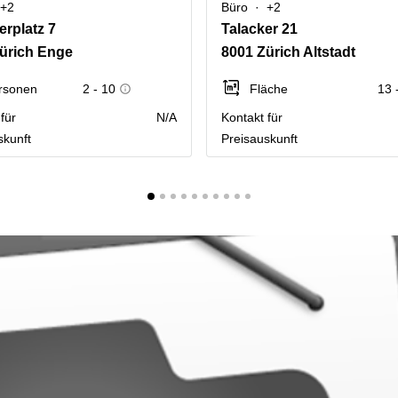
+2
Büro
+2
erplatz 7
Talacker 21
ürich Enge
8001 Zürich Altstadt
rsonen
2 - 10
Fläche
13 
für
N/A
Kontakt für
skunft
Preisauskunft