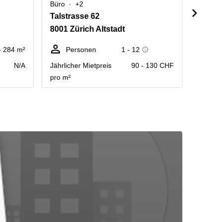
Büro
+2
Büro
Talstrasse 62
Talstr
8001 Zürich Altstadt
8001 Z
- 284 m²
Personen
1 - 12
P
N/A
Jährlicher Mietpreis
90 - 130 CHF
Jährlic
pro m²
pro m²