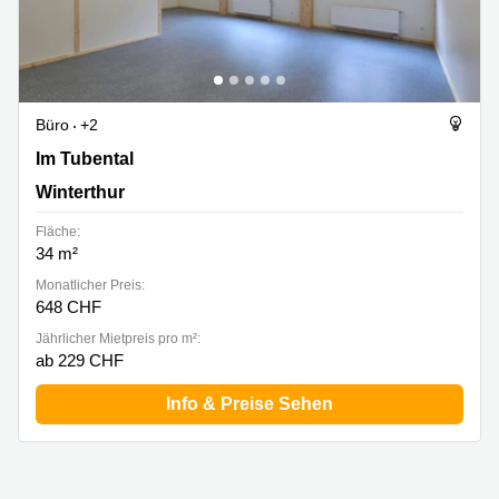
Büro
+2
Im Tubental 4, Winterthur
Im Tubental
Winterthur
Fläche:
34 m²
Monatlicher Preis:
648 CHF
Jährlicher Mietpreis pro m²:
ab 229 CHF
Info & Preise Sehen