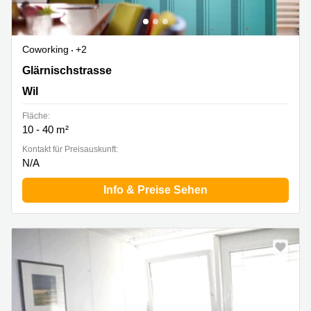
Coworking
+2
Glärnischstrasse 13, Wil
Glärnischstrasse
Wil
Fläche:
10 - 40 m²
Kontakt für Preisauskunft:
N/A
Info & Preise Sehen