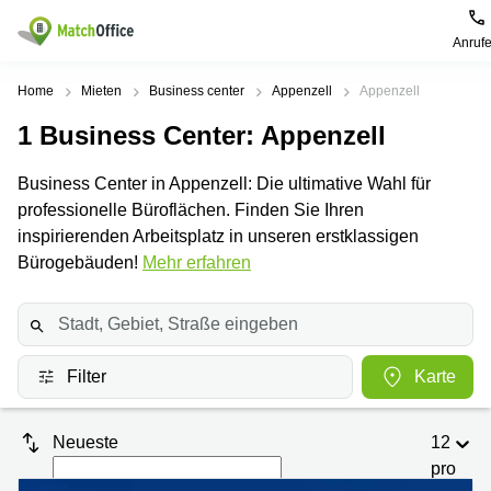
Anruf
Mieten / Vermieten
Home
Mieten
Business center
Appenzell
Appenzell
1
Business Center
: Appenzell
Hilfe
Produktseiten
Beliebte
Beliebte
Städte
Suchanfragen
Business Center in Appenzell: Die ultimative Wahl für
Büro
Über uns
professionelle Büroflächen. Finden Sie Ihren
Coworking
Leutschenbachstrasse
Business
Zürich
95 Zürich
inspirierenden Arbeitsplatz in unseren erstklassigen
Center
Büro vermieten
Bürogebäuden!
Mehr erfahren
Coworking
Bahnhofplatz
Coworking
Zug
1 Zürich
Preis
Virtuelle
Coworking
Bahnhofstrasse
Büros
Basel
10 Zürich
Anmelden
Filter
Karte
Besprechungsräume
Coworking
Bahnhofstrasse
Luzern
100 Zürich
Sprache wählen
French
Coworking
Europaallee
Neueste
12
Lugano
41 Zürich
pro