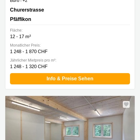
Büro
+2
Churerstrasse 47, Pfäffikon
Churerstrasse
Pfäffikon
Fläche:
12 - 17 m²
Monatlicher Preis:
1 248 - 1 870 CHF
Jährlicher Mietpreis pro m²:
1 248 - 1 320 CHF
Info & Preise Sehen