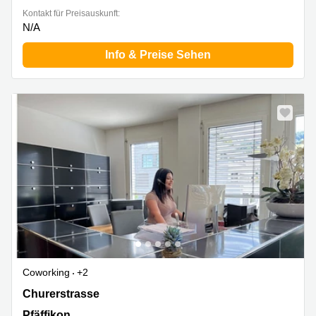
Kontakt für Preisauskunft:
N/A
Info & Preise Sehen
Coworking
+2
Churerstrasse 47, Pfäffikon
Churerstrasse
Pfäffikon