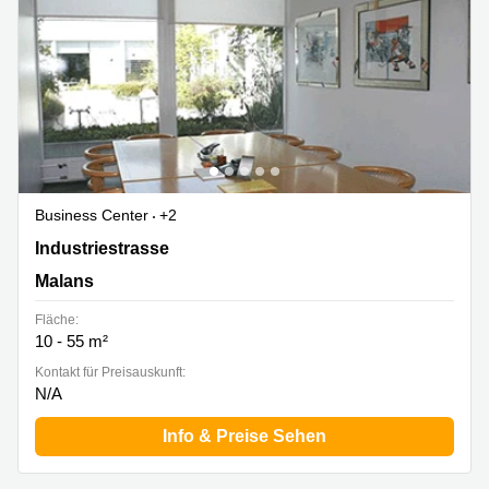
Business Center
+2
Industriestrasse 4, Malans
Industriestrasse
Malans
Fläche:
10 - 55 m²
Kontakt für Preisauskunft:
N/A
Info & Preise Sehen