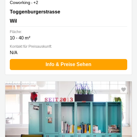
Coworking
+2
Toggenburgerstrasse 90, Wil
Toggenburgerstrasse
Wil
Fläche:
10 - 40 m²
Kontakt für Preisauskunft:
N/A
Info & Preise Sehen