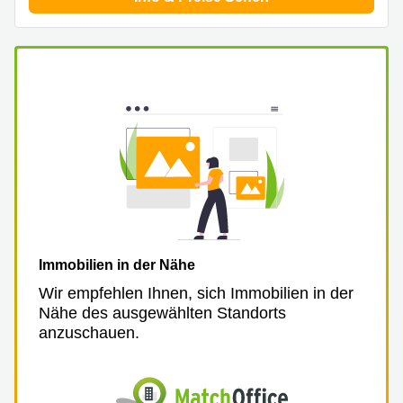
Aeschengraben
Basel
29 Basel
Büro
Zugerstrasse
mieten
32 Baar
Luzern
Glärnischstrasse
Business
13 Wil
Center
Zürich
Werftestrasse
4 Luzern
Business
Center
Zug
Business
Center
Bern
Immobilien in der Nähe
Wir empfehlen Ihnen, sich Immobilien in der
Nähe des ausgewählten Standorts
anzuschauen.