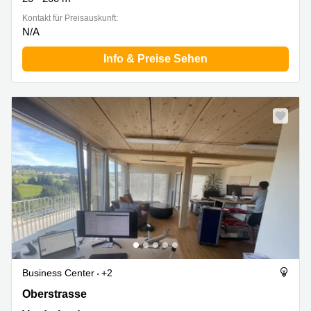
Kontakt für Preisauskunft:
N/A
Info & Preise Sehen
Business Center
+2
Oberstrasse 31, Vorderland
Oberstrasse