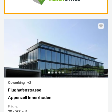
Coworking
+2
Flughafenstrasse 11, Appenzell Innerrhoden
Flughafenstrasse
Appenzell Innerrhoden
Fläche:
20 - 200 m²