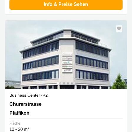
Info & Preise Sehen
Business Center
+2
Churerstrasse 135, Pfäffikon
Churerstrasse
Pfäffikon
Fläche:
10 - 20 m²