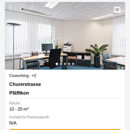
Coworking
+2
Churerstrasse 135, Pfäffikon
Churerstrasse
Pfäffikon
Fläche:
10 - 20 m²
Kontakt für Preisauskunft:
N/A