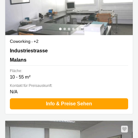
Coworking
+2
Industriestrasse 4, Malans
Industriestrasse
Malans
Fläche:
10 - 55 m²
Kontakt für Preisauskunft:
N/A
Info & Preise Sehen