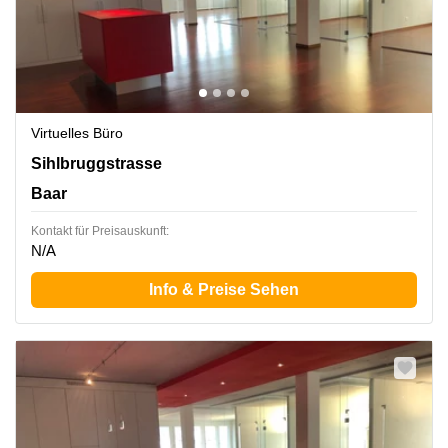
Virtuelles Büro
Sihlbruggstrasse 109, Baar
Sihlbruggstrasse
Baar
Kontakt für Preisauskunft:
N/A
Info & Preise Sehen