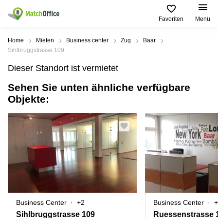
Favoriten
Menü
Mieten / Vermieten
Home
Mieten
Business center
Zug
Baar
Sihlbruggstrasse 109
Hilfe
Produktseiten
Beliebte
Beliebte
Dieser Standort ist vermietet
Städte
Suchanfragen
Büro
Sehen Sie unten ähnliche verfügbare
Über uns
Coworking
Leutschenbachstrasse
Objekte:
Business
Zürich
95 Zürich
Center
Büro vermieten
Coworking
Bahnhofplatz
Coworking
Zug
1 Zürich
Preis
Virtuelle
Coworking
Bahnhofstrasse
Büros
Basel
10 Zürich
Anmelden
Besprechungsräume
Coworking
Bahnhofstrasse
Luzern
100 Zürich
Sprache wählen
French
Coworking
Europaallee
Business Center
+2
Business Center
+
Lugano
41 Zürich
Sihlbruggstrasse 109
Ruessenstrasse 