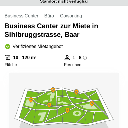
Standort nicht verfügbar
Aeschengraben
Basel
29 Basel
Büro
Business Center
Büro
Coworking
Zugerstrasse
mieten
32 Baar
Luzern
Business Center zur Miete in
Glärnischstrasse
Business
Sihlbruggstrasse, Baar
13 Wil
Center
Zürich
Verifiziertes Mietangebot
Werftestrasse
4 Luzern
Business
Center
10 - 120 m²
1 - 8
Zug
Fläche
Personen
Business
Center
Bern