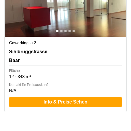
Coworking
+2
Sihlbruggstrasse 109, Baar
Sihlbruggstrasse
Baar
Fläche:
12 - 343 m²
Kontakt für Preisauskunft:
N/A
Info & Preise Sehen