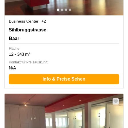
Business Center
+2
Sihlbruggstrasse 109, Baar
Sihlbruggstrasse
Baar
Fläche:
12 - 343 m²
Kontakt für Preisauskunft:
N/A
Info & Preise Sehen