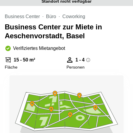
Standort nicht verfügbar
Aeschengraben
Basel
29 Basel
Büro
Business Center
Büro
Coworking
Zugerstrasse
mieten
32 Baar
Luzern
Business Center zur Miete in
Glärnischstrasse
Business
Aeschenvorstadt, Basel
13 Wil
Center
Zürich
Verifiziertes Mietangebot
Werftestrasse
4 Luzern
Business
Center
15 - 50 m²
1 - 4
Zug
Fläche
Personen
Business
Center
Bern