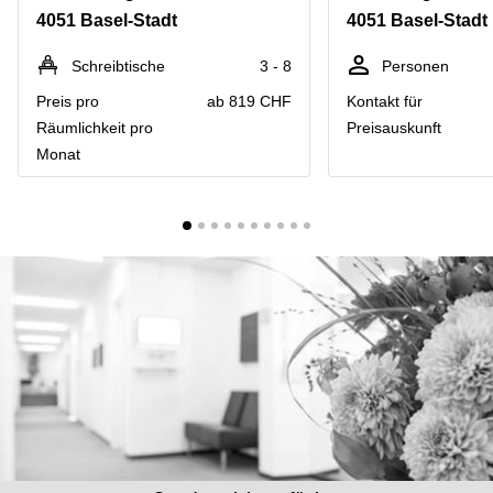
Coworking
Thurgauerstrasse
4051 Basel-Stadt
4051 Basel-Stadt
Lausanne
40 Zürich
Coworking
Gotthardstrasse
Schreibtische
3 - 8
Personen
Genf
26 Zug
Preis pro
ab 819 CHF
Kontakt für
Coworking
Bahnhofstrasse
Räumlichkeit pro
Preisauskunft
Bern
28 Zug
Monat
Coworking
Gubelstrasse
Winterthur
12 Zug
Büro
General-
mieten
Guisan-
Zürich
Strasse
6/8 Zug
Büro
mieten
Baarerstrasse
Zug
141 Zug
Büro
Grafenauweg
mieten
8 Zug
Bern
Teichgässlein
Büro
9 Basel
mieten