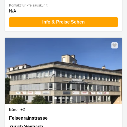
Kontakt für Preisauskunft:
N/A
Info & Preise Sehen
Büro
+2
Felsenrainstrasse 1, Zürich Seebach
Felsenrainstrasse
Zürich Seebach