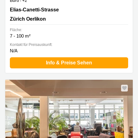
Büro
+2
Elias-Canetti-Strasse 2, Zürich Oerlikon
Elias-Canetti-Strasse
Zürich Oerlikon
Fläche:
7 - 100 m²
Kontakt für Preisauskunft:
N/A
Info & Preise Sehen