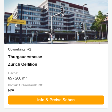
Coworking
+2
Thurgauerstrasse 117, Zürich Oerlikon
Thurgauerstrasse
Zürich Oerlikon
Fläche:
65 - 260 m²
Kontakt für Preisauskunft:
N/A
Info & Preise Sehen