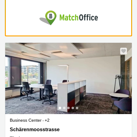
Business Center
+2
Schärenmoosstrasse 77, Thal
Schärenmoosstrasse