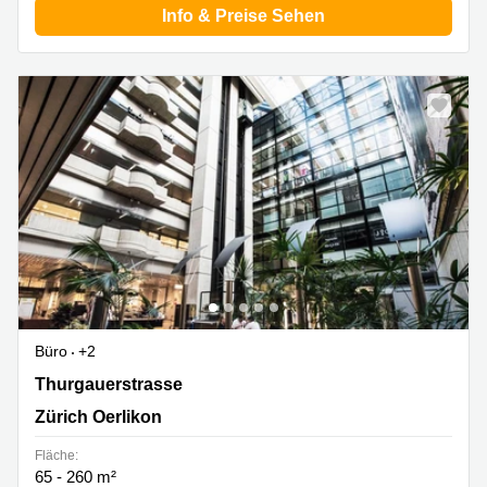
Info & Preise Sehen
Büro
+2
Thurgauerstrasse 117, Zürich Oerlikon
Thurgauerstrasse
Zürich Oerlikon
Fläche:
65 - 260 m²