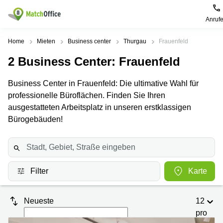
Anruf
Mieten / Vermieten
Home
Mieten
Business center
Thurgau
Frauenfeld
2
Business Center
: Frauenfeld
Hilfe
Produktseiten
Beliebte
Beliebte
Städte
Suchanfragen
Business Center in Frauenfeld: Die ultimative Wahl für
Büro
Über uns
professionelle Büroflächen. Finden Sie Ihren
Coworking
Leutschenbachstrasse
Business
Zürich
95 Zürich
ausgestatteten Arbeitsplatz in unseren erstklassigen
Center
Büro vermieten
Bürogebäuden!
Coworking
Bahnhofplatz
Coworking
Zug
1 Zürich
Preis
Virtuelle
Coworking
Bahnhofstrasse
Büros
Basel
10 Zürich
Anmelden
Filter
Karte
Besprechungsräume
Coworking
Bahnhofstrasse
Luzern
100 Zürich
Sprache wählen
French
Coworking
Europaallee
Neueste
12
Lugano
41 Zürich
pro