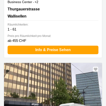
Business Center
+2
Thurgauerstrasse 101,Glattpark,(Opfikon), Wallisellen
Thurgauerstrasse
Wallisellen
Räumlichkeiten:
1 - 61
Preis pro Räumlichkeit pro Monat:
ab 455 CHF
Info & Preise Sehen