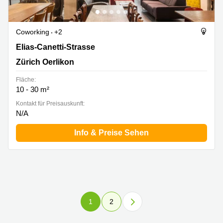
Coworking
+2
Elias-Canetti-Strasse 7, Zürich Oerlikon
Elias-Canetti-Strasse
Zürich Oerlikon
Fläche:
10 - 30 m²
Kontakt für Preisauskunft:
N/A
Info & Preise Sehen
1
2