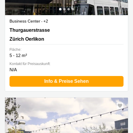
Business Center
+2
Thurgauerstrasse 40, Zürich Oerlikon
Thurgauerstrasse
Zürich Oerlikon
Fläche:
5 - 12 m²
Kontakt für Preisauskunft:
N/A
Info & Preise Sehen