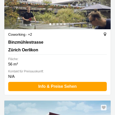
Coworking
+2
Binzmühlestrasse 170 D, Zürich Oerlikon
Binzmühlestrasse
Zürich Oerlikon
Fläche:
56 m²
Kontakt für Preisauskunft:
N/A
Info & Preise Sehen