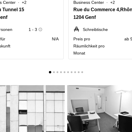
s Center
+2
Business Center
+2
 Tunnel 15
enf
1204 Genf
rsonen
1 - 3
Schreibtische
für
N/A
Preis pro
ab 
skunft
Räumlichkeit pro
Monat