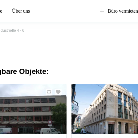
fe
Über uns
Büro vermiete
dustrielle 4 - 6
gbare Objekte: