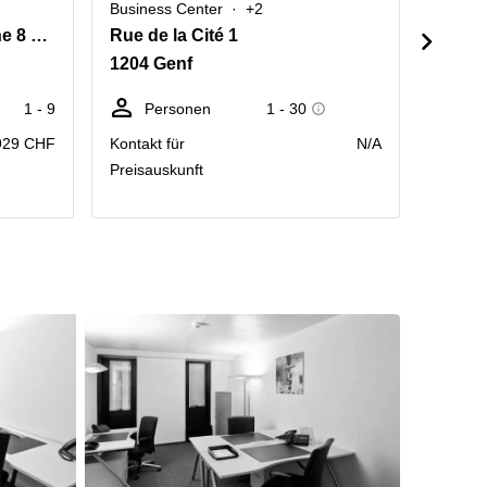
Business Center
+2
Busine
Rue du Commerce 4,Rhône 8 Building, 2. Stock,2. Stock
Rue de la Cité 1
Place
1204 Genf
1204 
1 - 9
Personen
1 - 30
Sc
929 CHF
Kontakt für
N/A
Preis p
Preisauskunft
Räumlic
Monat