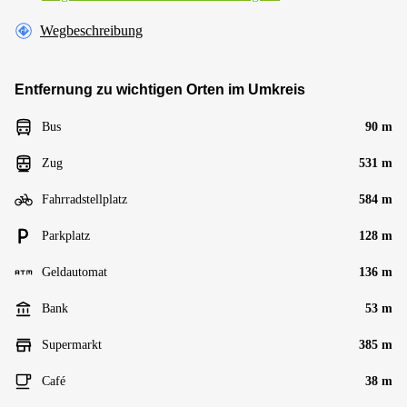
Wegbeschreibung
Entfernung zu wichtigen Orten im Umkreis
Bus
90 m
Zug
531 m
Fahrradstellplatz
584 m
Parkplatz
128 m
Geldautomat
136 m
Bank
53 m
Supermarkt
385 m
Café
38 m