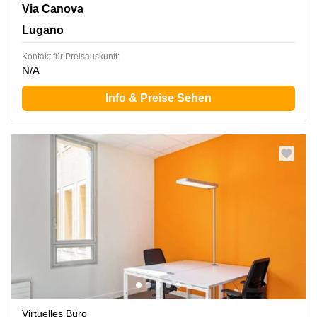
Via Canova 15, Lugano
Via Canova
Lugano
Kontakt für Preisauskunft:
N/A
Info & Preise Sehen
Virtuelles Büro