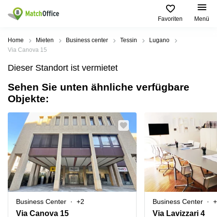
Favoriten
Menü
Mieten / Vermieten
Home
Mieten
Business center
Tessin
Lugano
Via Canova 15
Hilfe
Produktseiten
Beliebte
Beliebte
Dieser Standort ist vermietet
Städte
Suchanfragen
Büro
Sehen Sie unten ähnliche verfügbare
Über uns
Coworking
Leutschenbachstrasse
Objekte:
Business
Zürich
95 Zürich
Center
Büro vermieten
Coworking
Bahnhofplatz
Coworking
Zug
1 Zürich
Preis
Virtuelle
Coworking
Bahnhofstrasse
Büros
Basel
10 Zürich
Anmelden
Besprechungsräume
Coworking
Bahnhofstrasse
Luzern
100 Zürich
Sprache wählen
French
Coworking
Europaallee
Business Center
+2
Business Center
+
Lugano
41 Zürich
Via Canova 15
Via Lavizzari 4