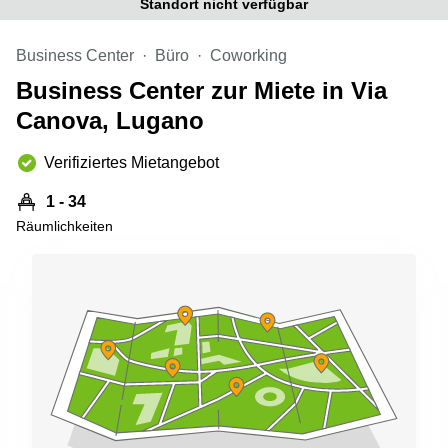
Standort nicht verfügbar
Aeschengraben
Basel
29 Basel
Büro
Business Center
Büro
Coworking
Zugerstrasse
mieten
32 Baar
Luzern
Business Center zur Miete in Via
Glärnischstrasse
Business
Canova, Lugano
13 Wil
Center
Zürich
Verifiziertes Mietangebot
Werftestrasse
4 Luzern
Business
Center
1 - 34
Zug
Räumlichkeiten
Business
Center
Bern