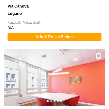
Via Canova 15, Lugano
Via Canova
Lugano
Kontakt für Preisauskunft:
N/A
Info & Preise Sehen