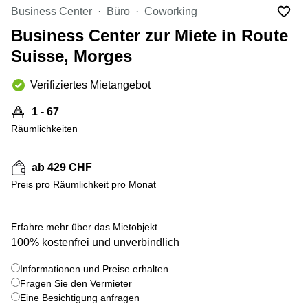
Coworking
Thurgauerstrasse
Business Center
Büro
Coworking
Lausanne
40 Zürich
Business Center zur Miete in Route
Coworking
Gotthardstrasse
Genf
26 Zug
Suisse, Morges
Coworking
Bahnhofstrasse
Verifiziertes Mietangebot
Bern
28 Zug
Coworking
Gubelstrasse
1 - 67
Winterthur
12 Zug
Räumlichkeiten
Büro
General-
mieten
Guisan-
ab 429 CHF
Zürich
Strasse
6/8 Zug
Preis pro Räumlichkeit pro Monat
Büro
mieten
Baarerstrasse
Zug
141 Zug
+ 4 bilder
Erfahre mehr über das Mietobjekt
Büro
Grafenauweg
100% kostenfrei und unverbindlich
mieten
8 Zug
Bern
Informationen und Preise erhalten
Teichgässlein
Fragen Sie den Vermieter
Büro
9 Basel
Eine Besichtigung anfragen
mieten