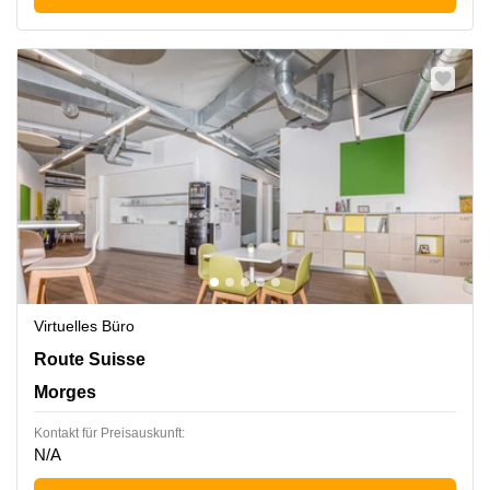
Virtuelles Büro
Route Suisse 8A, Morges
Route Suisse
Morges
Kontakt für Preisauskunft:
N/A