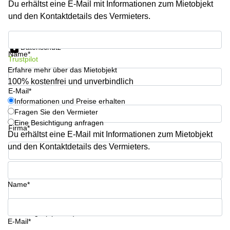
Du erhältst eine E-Mail mit Informationen zum Mietobjekt
Aeschengraben
Basel
29 Basel
und den Kontaktdetails des Vermieters.
Büro
Zugerstrasse
mieten
Informationen und Preise erhalten
32 Baar
Luzern
Datenschutz
Name*
Glärnischstrasse
Business
Trustpilot
13 Wil
Center
Erfahre mehr über das Mietobjekt
Zürich
100% kostenfrei und unverbindlich
Werftestrasse
E-Mail*
4 Luzern
Business
Informationen und Preise erhalten
Center
Fragen Sie den Vermieter
Zug
Eine Besichtigung anfragen
Firma*
Business
Du erhältst eine E-Mail mit Informationen zum Mietobjekt
Center
und den Kontaktdetails des Vermieters.
Bern
Telefon*
Name*
Ihre Frage (optional)
E-Mail*