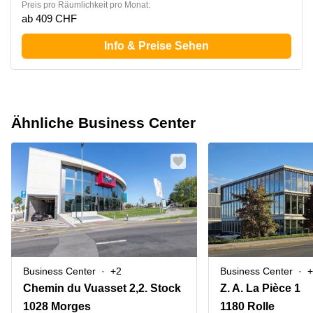
Preis pro Räumlichkeit pro Monat:
ab 409 CHF
Info & Preise Sehen
Ähnliche Business Center
Business Center
+2
Business Center
+
Chemin du Vuasset 2,2. Stock
Z. A. La Pièce 1
1028 Morges
1180 Rolle