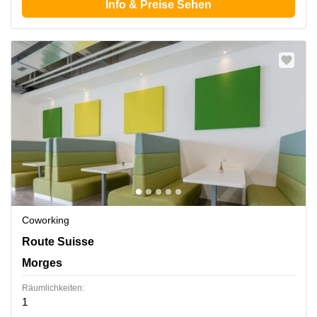
Info & Preise Sehen
Coworking
Route Suisse 8A, Morges
Route Suisse
Morges
Räumlichkeiten:
1