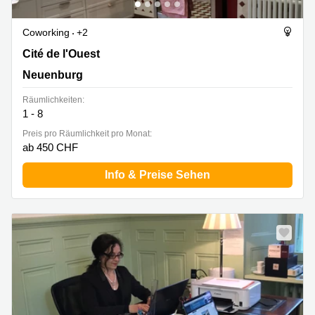
Coworking
+2
Cité de l'Ouest 2, Neuenburg
Cité de l'Ouest
Neuenburg
Räumlichkeiten:
1 - 8
Preis pro Räumlichkeit pro Monat:
ab 450 CHF
Info & Preise Sehen