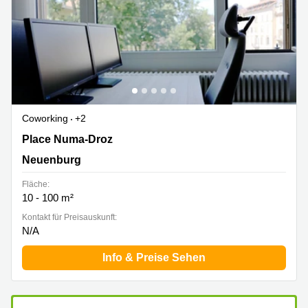
Coworking
+2
Place Numa-Droz 2, Neuenburg
Place Numa-Droz
Neuenburg
Fläche:
10 - 100 m²
Kontakt für Preisauskunft:
N/A
Info & Preise Sehen