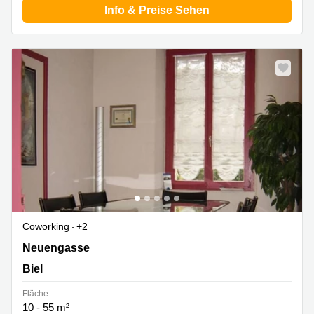
Info & Preise Sehen
Coworking
+2
Neuengasse 9, Biel
Neuengasse
Biel
Fläche:
10 - 55 m²