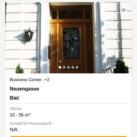
Business Center
+2
Neuengasse 9, Biel
Neuengasse
Biel
Fläche:
10 - 55 m²
Kontakt für Preisauskunft:
N/A