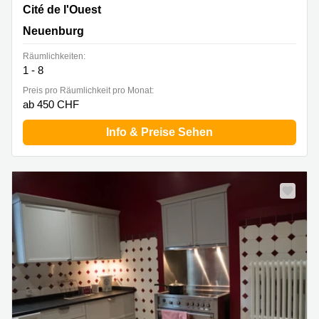
Cité de l'Ouest 2, Neuenburg
Cité de l'Ouest
Neuenburg
Räumlichkeiten:
1 - 8
Preis pro Räumlichkeit pro Monat:
ab 450 CHF
Info & Preise Sehen