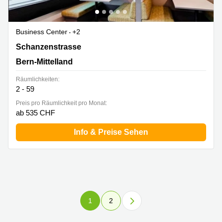
Business Center
+2
Schanzenstrasse 4a, Bern-Mittelland
Schanzenstrasse
Bern-Mittelland
Räumlichkeiten:
2 - 59
Preis pro Räumlichkeit pro Monat:
ab 535 CHF
Info & Preise Sehen
1
2