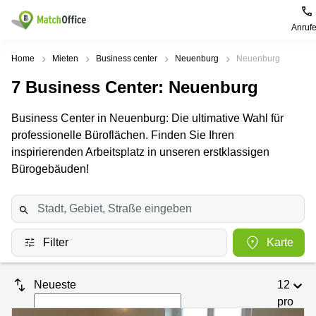
Anruf
Mieten / Vermieten
Home
Mieten
Business center
Neuenburg
Neuenburg
7
Business Center
: Neuenburg
Hilfe
Produktseiten
Beliebte
Beliebte
Städte
Suchanfragen
Business Center in Neuenburg: Die ultimative Wahl für
Büro
Über uns
professionelle Büroflächen. Finden Sie Ihren
Coworking
Leutschenbachstrasse
Business
Zürich
95 Zürich
inspirierenden Arbeitsplatz in unseren erstklassigen
Center
Büro vermieten
Bürogebäuden!
Coworking
Bahnhofplatz
Coworking
Zug
1 Zürich
Preis
Virtuelle
Coworking
Bahnhofstrasse
Büros
Basel
10 Zürich
Anmelden
Filter
Karte
Besprechungsräume
Coworking
Bahnhofstrasse
Luzern
100 Zürich
Sprache wählen
French
Coworking
Europaallee
Neueste
12
Lugano
41 Zürich
pro