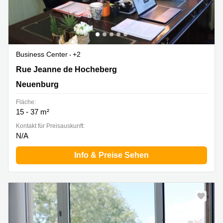
Business Center
+2
Rue Jeanne de Hocheberg, Neuenburg
Rue Jeanne de Hocheberg
Neuenburg
Fläche:
15 - 37 m²
Kontakt für Preisauskunft:
N/A
Info & Preise Sehen