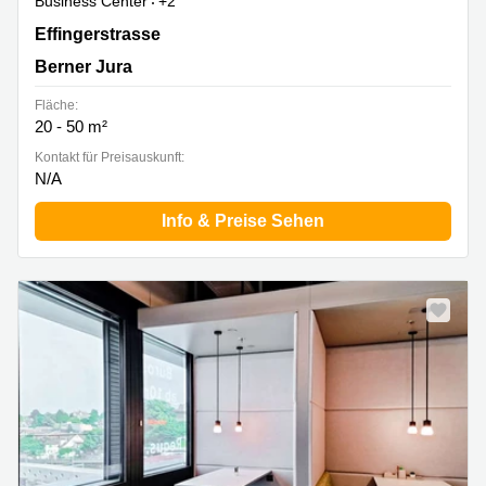
Business Center
+2
Effingerstrasse 4, Berner Jura
Effingerstrasse
Berner Jura
Fläche:
20 - 50 m²
Kontakt für Preisauskunft:
N/A
Info & Preise Sehen