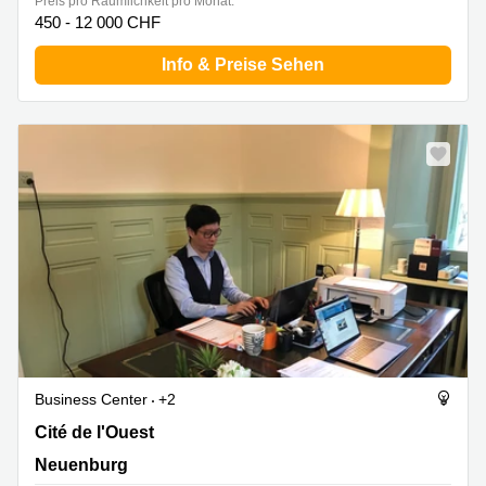
Preis pro Räumlichkeit pro Monat:
450 - 12 000 CHF
Info & Preise Sehen
Business Center
+2
Cité de l'Ouest 2, Neuenburg
Cité de l'Ouest
Neuenburg