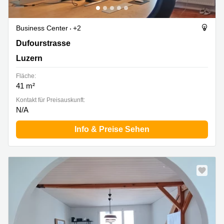
Business Center
+2
Dufourstrasse 20A, Luzern
Dufourstrasse
Luzern
Fläche:
41 m²
Kontakt für Preisauskunft:
N/A
Info & Preise Sehen