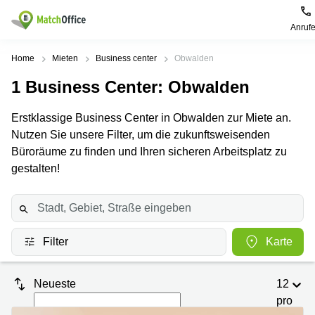
Anruf
Mieten / Vermieten
Home
Mieten
Business center
Obwalden
1
Business Center
: Obwalden
Hilfe
Produktseiten
Beliebte
Beliebte
Städte
Suchanfragen
Erstklassige Business Center in Obwalden zur Miete an.
Büro
Über uns
Nutzen Sie unsere Filter, um die zukunftsweisenden
Coworking
Leutschenbachstrasse
Business
Zürich
95 Zürich
Büroräume zu finden und Ihren sicheren Arbeitsplatz zu
Center
Büro vermieten
gestalten!
Coworking
Bahnhofplatz
Coworking
Zug
1 Zürich
Preis
Virtuelle
Coworking
Bahnhofstrasse
Büros
Basel
10 Zürich
Anmelden
Filter
Karte
Besprechungsräume
Coworking
Bahnhofstrasse
Luzern
100 Zürich
Sprache wählen
French
Coworking
Europaallee
Neueste
12
Lugano
41 Zürich
pro