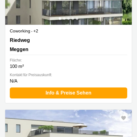
Coworking
+2
Riedweg 6, Meggen
Riedweg
Meggen
Fläche:
100 m²
Kontakt für Preisauskunft:
N/A
Info & Preise Sehen