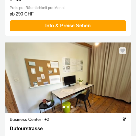
Preis pro Räumlichkeit pro Monat:
ab 290 CHF
Info & Preise Sehen
Business Center
+2
Dufourstrasse 20A, Luzern
Dufourstrasse