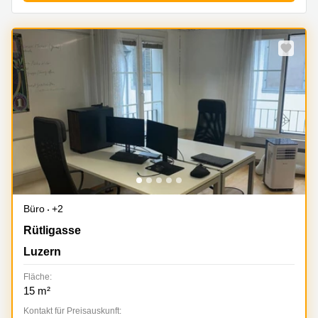
Büro
+2
Rütligasse 2, Luzern
Rütligasse
Luzern
Fläche:
15 m²
Kontakt für Preisauskunft: