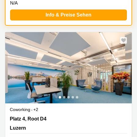
N/A
Info & Preise Sehen
Coworking
+2
Platz 4, Root D4, Luzern
Platz 4, Root D4
Luzern