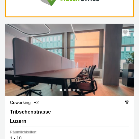
Coworking
+2
Tribschenstrasse, 62a, Luzern
Tribschenstrasse
Luzern
Räumlichkeiten:
1 - 10