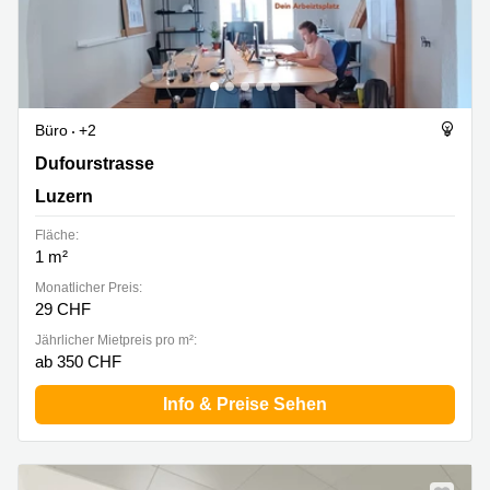
Büro
+2
Dufourstrasse 20A, Luzern
Dufourstrasse
Luzern
Fläche:
1 m²
Monatlicher Preis:
29 CHF
Jährlicher Mietpreis pro m²:
ab 350 CHF
Info & Preise Sehen