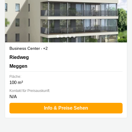
Business Center
+2
Riedweg 6, Meggen
Riedweg
Meggen
Fläche:
100 m²
Kontakt für Preisauskunft:
N/A
Info & Preise Sehen