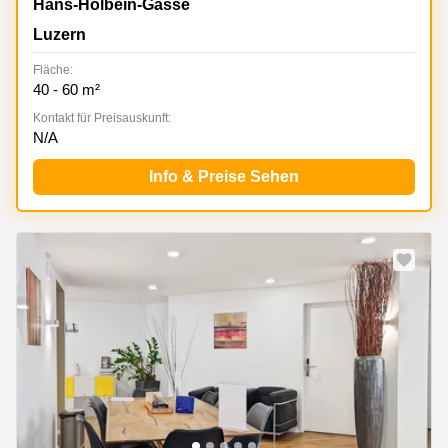
Hans-Holbein-Gasse 3, Luzern
Hans-Holbein-Gasse
Luzern
Fläche:
40 - 60 m²
Kontakt für Preisauskunft:
N/A
Info & Preise Sehen