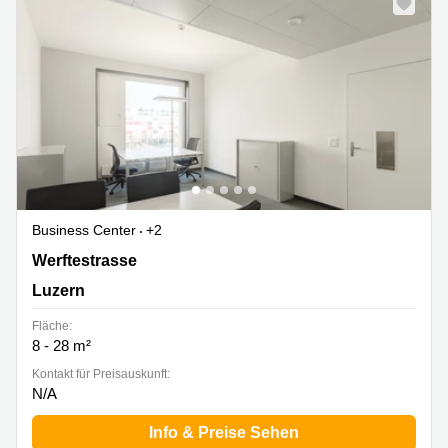
Business Center
+2
Werftestrasse 4, Luzern
Werftestrasse
Luzern
Fläche:
8 - 28 m²
Kontakt für Preisauskunft:
N/A
Info & Preise Sehen