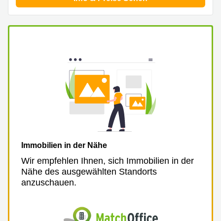
Aeschengraben
Basel
29 Basel
Büro
Zugerstrasse
mieten
32 Baar
Luzern
Glärnischstrasse
Business
13 Wil
Center
Zürich
Werftestrasse
4 Luzern
Business
Center
Zug
Business
Center
Bern
Immobilien in der Nähe
Wir empfehlen Ihnen, sich Immobilien in der
Nähe des ausgewählten Standorts
anzuschauen.