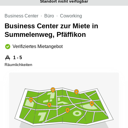
Standort nicht verfügbar
Aeschengraben
Basel
29 Basel
Büro
Business Center
Büro
Coworking
Zugerstrasse
mieten
32 Baar
Luzern
Business Center zur Miete in
Glärnischstrasse
Business
Summelenweg, Pfäffikon
13 Wil
Center
Zürich
Verifiziertes Mietangebot
Werftestrasse
4 Luzern
Business
Center
1 - 5
Zug
Räumlichkeiten
Business
Center
Bern