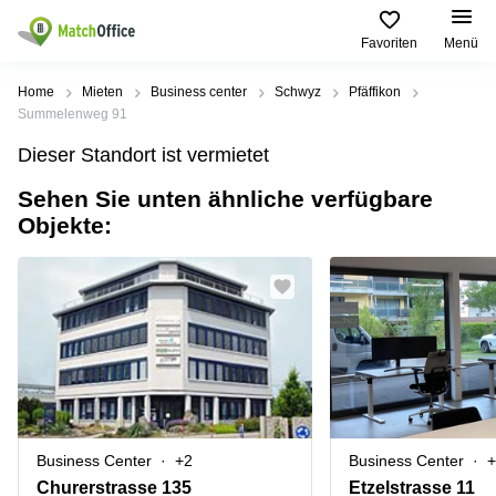
Favoriten
Menü
Mieten / Vermieten
Home
Mieten
Business center
Schwyz
Pfäffikon
Summelenweg 91
Hilfe
Produktseiten
Beliebte
Beliebte
Dieser Standort ist vermietet
Städte
Suchanfragen
Büro
Sehen Sie unten ähnliche verfügbare
Über uns
Coworking
Leutschenbachstrasse
Objekte:
Business
Zürich
95 Zürich
Center
Büro vermieten
Coworking
Bahnhofplatz
Coworking
Zug
1 Zürich
Preis
Virtuelle
Coworking
Bahnhofstrasse
Büros
Basel
10 Zürich
Anmelden
Besprechungsräume
Coworking
Bahnhofstrasse
Luzern
100 Zürich
Sprache wählen
French
Coworking
Europaallee
Business Center
+2
Business Center
+
Lugano
41 Zürich
Churerstrasse 135
Etzelstrasse 11