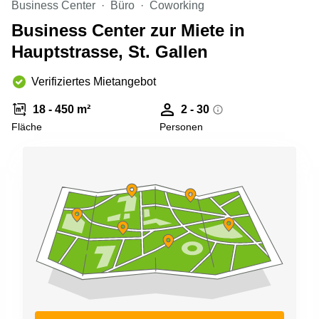
Business Center
Aeschengraben
Büro
Coworking
Basel
29 Basel
Business Center zur Miete in
Büro
Zugerstrasse
mieten
Hauptstrasse, St. Gallen
32 Baar
Luzern
Glärnischstrasse
Business
Verifiziertes Mietangebot
13 Wil
Center
Zürich
18 - 450 m²
2 - 30
Werftestrasse
Fläche
Personen
4 Luzern
Business
Center
Zug
Business
Center
Bern