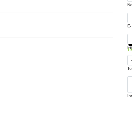
N
E-
In
Fi
Tr
Te
Ih