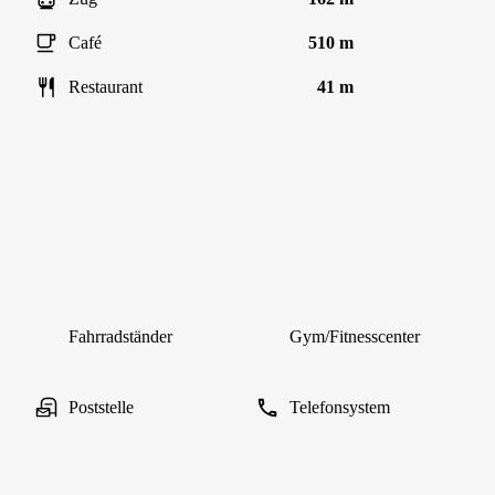
Café
510 m
Restaurant
41 m
Fahrradständer
Gym/Fitnesscenter
Poststelle
Telefonsystem