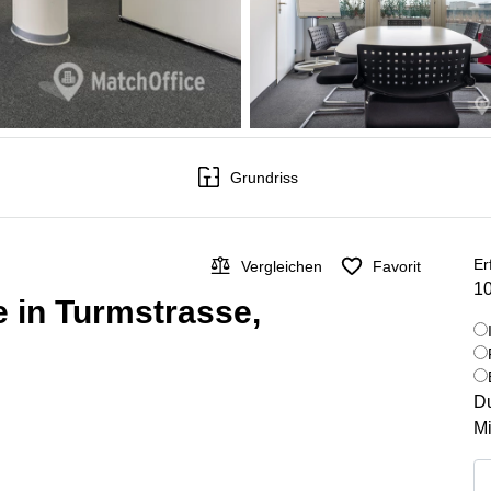
Grundriss
Er
Vergleichen
Favorit
10
e in Turmstrasse,
Du
Mi