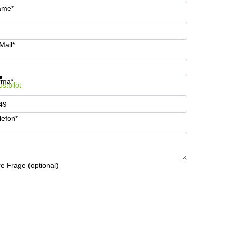
ame*
Mail*
formationen und Preise erhalten
Datenschutz
rma*
ustpilot
lefon*
re Frage (optional)