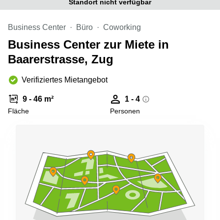
Standort nicht verfügbar
Aeschengraben
Basel
29 Basel
Büro
Business Center
Büro
Coworking
Zugerstrasse
mieten
32 Baar
Luzern
Business Center zur Miete in
Glärnischstrasse
Business
Baarerstrasse, Zug
13 Wil
Center
Zürich
Verifiziertes Mietangebot
Werftestrasse
4 Luzern
Business
Center
9 - 46 m²
1 - 4
Zug
Fläche
Personen
Business
Center
Bern