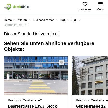
Favoriten
Menü
Mieten / Vermieten
Home
Mieten
Business center
Zug
Zug
Baarerstrasse 137
Hilfe
Produktseiten
Beliebte
Beliebte
Dieser Standort ist vermietet
Städte
Suchanfragen
Büro
Sehen Sie unten ähnliche verfügbare
Über uns
Coworking
Leutschenbachstrasse
Objekte:
Business
Zürich
95 Zürich
Center
Büro vermieten
Coworking
Bahnhofplatz
Coworking
Zug
1 Zürich
Preis
Virtuelle
Coworking
Bahnhofstrasse
Büros
Basel
10 Zürich
Anmelden
Besprechungsräume
Coworking
Bahnhofstrasse
Luzern
100 Zürich
Sprache wählen
French
Coworking
Europaallee
Business Center
+2
Business Center
+
Lugano
41 Zürich
Baarerstrasse 135,3. Stock
Gubelstrasse 12