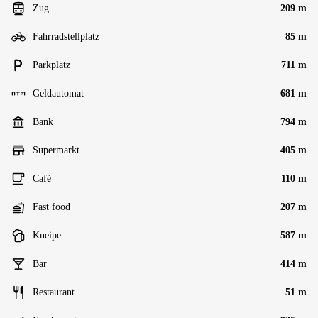
Zug
209 m
Fahrradstellplatz
85 m
Parkplatz
711 m
Geldautomat
681 m
Bank
794 m
Supermarkt
405 m
Café
110 m
Fast food
207 m
Kneipe
587 m
Bar
414 m
Restaurant
51 m