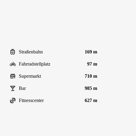
Straßenbahn
169 m
Fahrradstellplatz
97 m
Supermarkt
710 m
Bar
985 m
Fitnesscenter
627 m