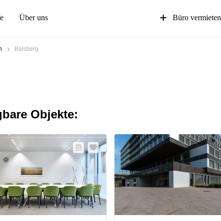
fe
Über uns
Büro vermiete
n
Balsberg
gbare Objekte: