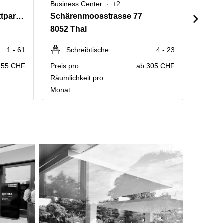
Business Center
+2
Busine
Thurgauerstrasse 101,Glattpark,(Opfikon)
Schärenmoosstrasse 77
Leuts
8052 Thal
8050 
1 - 61
Schreibtische
4 - 23
Sc
455 CHF
Preis pro
ab 305 CHF
Preis p
Räumlichkeit pro
Räumlic
Monat
Monat