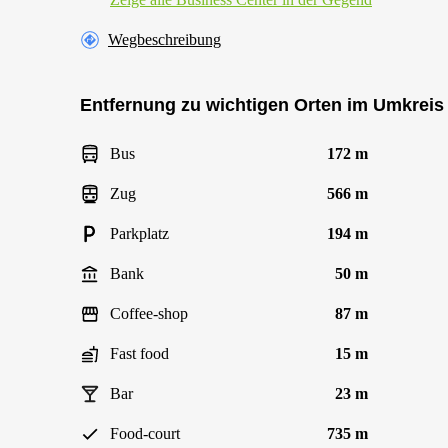
Wegbeschreibung
Entfernung zu wichtigen Orten im Umkreis
Bus
172 m
Zug
566 m
Parkplatz
194 m
Bank
50 m
Coffee-shop
87 m
Fast food
15 m
Bar
23 m
Food-court
735 m