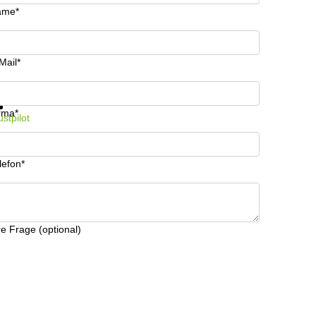
ame*
Mail*
formationen und Preise erhalten
Datenschutz
rma*
ustpilot
lefon*
re Frage (optional)