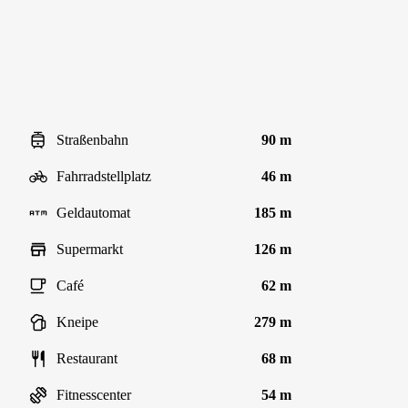
Straßenbahn
90 m
Fahrradstellplatz
46 m
Geldautomat
185 m
Supermarkt
126 m
Café
62 m
Kneipe
279 m
Restaurant
68 m
Fitnesscenter
54 m