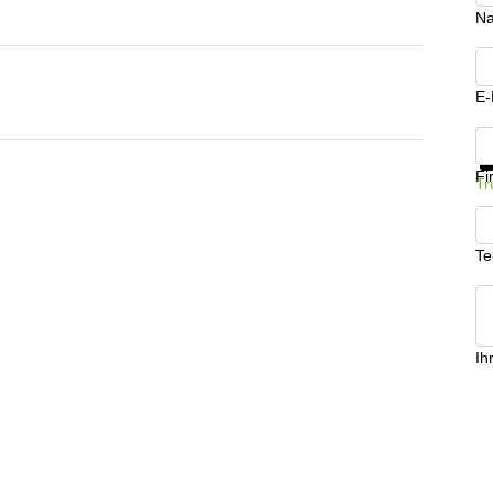
N
E-
In
Fi
Tr
Te
Ih