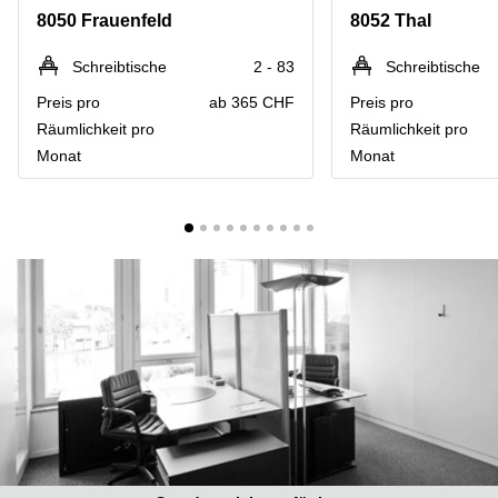
Coworking
Thurgauerstrasse
8050 Frauenfeld
8052 Thal
Lausanne
40 Zürich
Coworking
Gotthardstrasse
Schreibtische
2 - 83
Schreibtische
Genf
26 Zug
Preis pro
ab 365 CHF
Preis pro
Coworking
Bahnhofstrasse
Räumlichkeit pro
Räumlichkeit pro
Bern
28 Zug
Monat
Monat
Coworking
Gubelstrasse
Winterthur
12 Zug
Büro
General-
mieten
Guisan-
Zürich
Strasse
6/8 Zug
Büro
mieten
Baarerstrasse
Zug
141 Zug
Büro
Grafenauweg
mieten
8 Zug
Bern
Teichgässlein
Büro
9 Basel
mieten