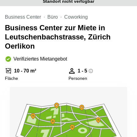
Standort nicht verfügbar
Aeschengraben
Basel
29 Basel
Büro
Business Center
Büro
Coworking
Zugerstrasse
mieten
32 Baar
Luzern
Business Center zur Miete in
Glärnischstrasse
Business
Leutschenbachstrasse, Zürich
13 Wil
Center
Oerlikon
Zürich
Werftestrasse
4 Luzern
Business
Verifiziertes Mietangebot
Center
Zug
10 - 70 m²
1 - 5
Business
Fläche
Personen
Center
Bern