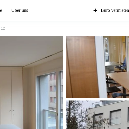
fe
Über uns
Büro vermiete
 12