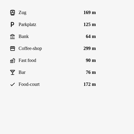
Zug
169 m
Parkplatz
125 m
Bank
64 m
Coffee-shop
299 m
Fast food
90 m
Bar
76 m
Food-court
172 m