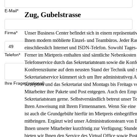
E-Mail*
Zug, Gubelstrasse
Firma*
Unser Business Center befindet sich in einem repräsentati
Ihnen modern möblierte Einzel- und Teambüros. Jeder Raum
einschliesslich Internet und ISDN-Telefon. Sowohl Tages-
Telefon*
Ferner im Mietpreis enthalten sind sämtliche Nebenkosten
Telefonservice durch das Sekretariatsteam sowie die Kon
Konferenzräume auf dem neusten Stand der Technik und st
Sekretariatservice kümmert sich um Ihre administrativen 
Ihre Frage (optional)
Rezeption und das Sekretariat sind Montags bis Freitags 
Mitarbeiter ihre Pakete und Post entgegen. Auch den Em
Sekretariatsteam gerne. Selbstverständlich betreut unser
Ihren Anweisung mit Ihrem Firmennamen. Wenn Sie eine 
ist auch die Grundgebühr hierfür im Mietpreis einbegriff
mitbringen. Ergänzt wird unser Administrationsteam von B
Ihnen unsere Mitarbeiter kurzfristig zur Verfügung; Stun
bieten wir Ihnen den Service des Virtual Office sowie Pos