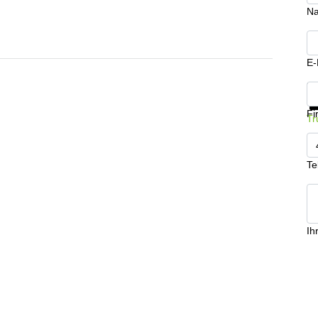
N
E-
In
Fi
Tr
Te
Ih