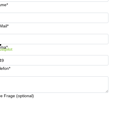
ame*
Mail*
formationen und Preise erhalten
Datenschutz
rma*
ustpilot
lefon*
re Frage (optional)