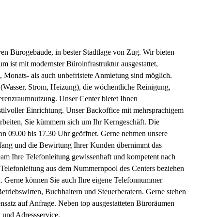
ven Bürogebäude, in bester Stadtlage von Zug. Wir bieten
 ist mit modernster Büroinfrastruktur ausgestattet,
, Monats- als auch unbefristete Anmietung sind möglich.
 (Wasser, Strom, Heizung), die wöchentliche Reinigung,
ferenzraumnutzung. Unser Center bietet Ihnen
ilvoller Einrichtung. Unser Backoffice mit mehrsprachigem
Arbeiten, Sie kümmern sich um Ihr Kerngeschäft. Die
von 09.00 bis 17.30 Uhr geöffnet. Gerne nehmen unsere
pfang und die Bewirtung Ihrer Kunden übernimmt das
 Team Ihre Telefonleitung gewissenhaft und kompetent nach
Telefonleitung aus dem Nummernpool des Centers beziehen
en. Gerne können Sie auch Ihre eigene Telefonnummer
etriebswirten, Buchhaltern und Steuerberatern. Gerne stehen
densatz auf Anfrage. Neben top ausgestatteten Büroräumen
t und Adressservice.