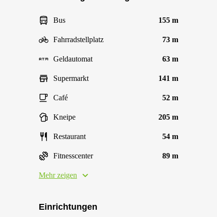
Bus
155 m
Fahrradstellplatz
73 m
Geldautomat
63 m
Supermarkt
141 m
Café
52 m
Kneipe
205 m
Restaurant
54 m
Fitnesscenter
89 m
Mehr zeigen
Einrichtungen