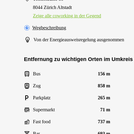
8044 Zürich Altstadt
Zeige alle сoworking in der Gegend
Wegbeschreibung
Von der Energieausweisregelung ausgenommen
Entfernung zu wichtigen Orten im Umkreis
Bus
156 m
Zug
858 m
Parkplatz
265 m
Supermarkt
71 m
Fast food
737 m
Bar
693 m