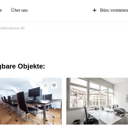
fe
Über uns
Büro vermiete
Toblerstrasse 80
gbare Objekte: