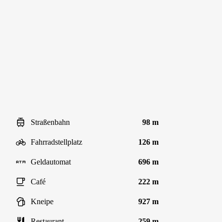
Straßenbahn
98 m
Fahrradstellplatz
126 m
Geldautomat
696 m
Café
222 m
Kneipe
927 m
Restaurant
259 m