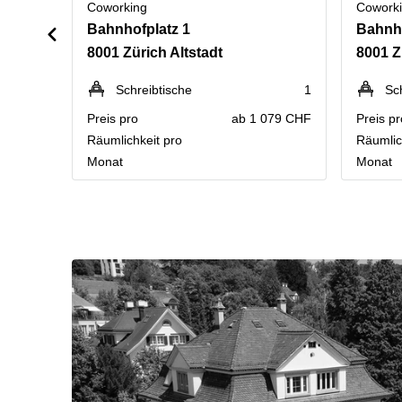
Coworking
Cowork
Bahnhofplatz 1
Bahnho
8001 Zürich Altstadt
8001 Z
Schreibtische
1
Sc
Preis pro
ab 1 079 CHF
Preis pr
Räumlichkeit pro
Räumlic
Monat
Monat