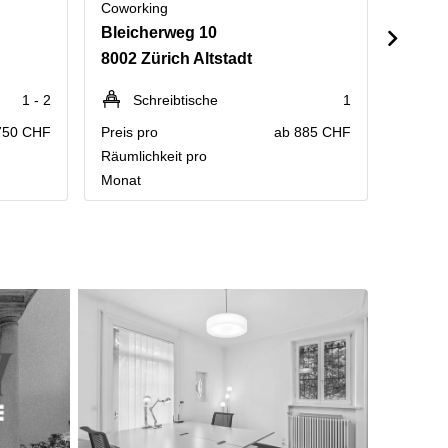
Coworking
Cowork
Bleicherweg 10
8002 Zürich Altstadt
8004 Z
1 - 2
Schreibtische
1
Kontakt
Preisau
750 CHF
Preis pro
ab 885 CHF
Räumlichkeit pro
Monat