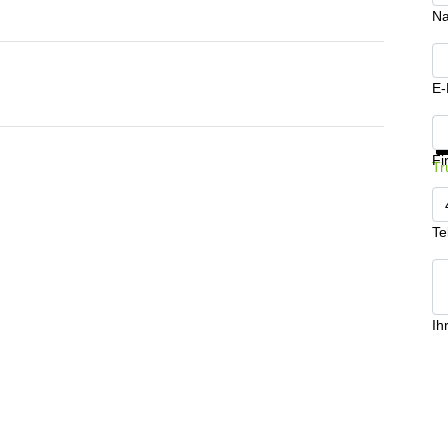
N
E-
In
Fi
Tr
Te
Ih