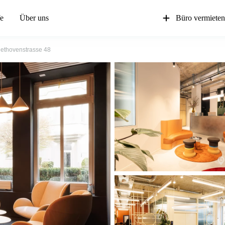
fe
Über uns
Büro vermiete
ethovenstrasse 48