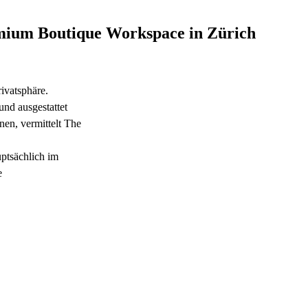
mium Boutique Workspace in Zürich
ivatsphäre.
und ausgestattet
en, vermittelt The
ptsächlich im
e