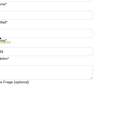
ame*
Mail*
formationen und Preise erhalten
Datenschutz
rma*
ustpilot
lefon*
re Frage (optional)