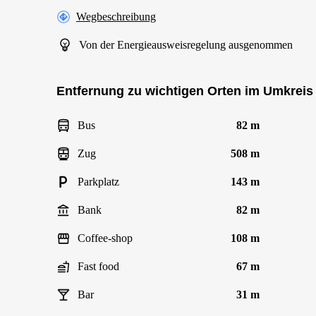
Wegbeschreibung
Von der Energieausweisregelung ausgenommen
Entfernung zu wichtigen Orten im Umkreis
Bus
82 m
Zug
508 m
Parkplatz
143 m
Bank
82 m
Coffee-shop
108 m
Fast food
67 m
Bar
31 m