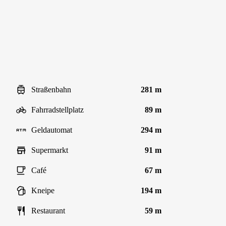
Straßenbahn
281 m
Fahrradstellplatz
89 m
Geldautomat
294 m
Supermarkt
91 m
Café
67 m
Kneipe
194 m
Restaurant
59 m