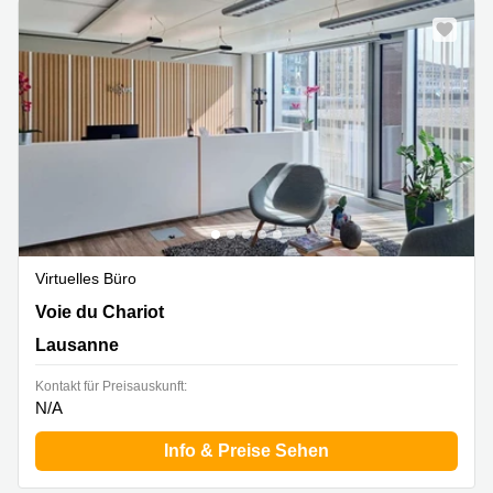
Virtuelles Büro
Voie du Chariot 3,4. Stock, Lausanne
Voie du Chariot
Lausanne
Kontakt für Preisauskunft:
N/A
Info & Preise Sehen