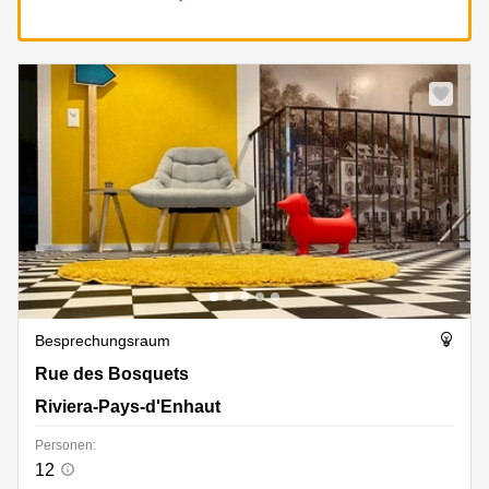
Besprechungsraum
Rue des Bosquets 14, Riviera-Pays-d'Enhaut
Rue des Bosquets
Riviera-Pays-d'Enhaut
Personen:
12