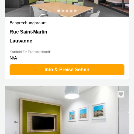
Besprechungsraum
Rue Saint-Martin 7,3. Stock, Lausanne
Rue Saint-Martin
Lausanne
Kontakt für Preisauskunft:
N/A
Info & Preise Sehen