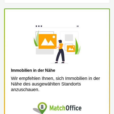
Aeschengraben
Basel
29 Basel
Büro
Zugerstrasse
mieten
32 Baar
Luzern
Glärnischstrasse
Business
13 Wil
Center
Zürich
Werftestrasse
4 Luzern
Business
Center
Zug
Business
Center
Immobilien in der Nähe
Bern
Wir empfehlen Ihnen, sich Immobilien in der
Nähe des ausgewählten Standorts
anzuschauen.