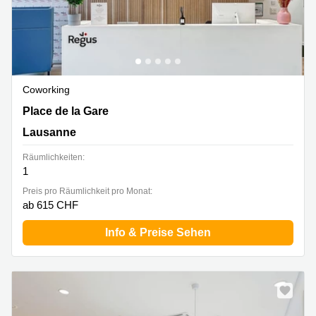
Coworking
Place de la Gare 12, Lausanne
Place de la Gare
Lausanne
Räumlichkeiten:
1
Preis pro Räumlichkeit pro Monat:
ab 615 CHF
Info & Preise Sehen