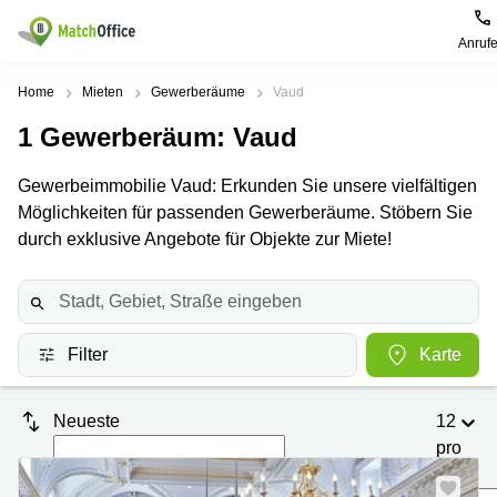
Anruf
Mieten / Vermieten
Home
Mieten
Gewerberäume
Vaud
1
Gewerberäum
: Vaud
Hilfe
Produktseiten
Beliebte
Beliebte
Städte
Suchanfragen
Gewerbeimmobilie Vaud: Erkunden Sie unsere vielfältigen
Büro
Über uns
Möglichkeiten für passenden Gewerberäume. Stöbern Sie
Coworking
Leutschenbachstrasse
Business
Zürich
95 Zürich
durch exklusive Angebote für Objekte zur Miete!
Center
Büro vermieten
Coworking
Bahnhofplatz
Coworking
Zug
1 Zürich
Preis
Virtuelle
Coworking
Bahnhofstrasse
Büros
Basel
10 Zürich
Filter
Karte
Anmelden
Besprechungsräume
Coworking
Bahnhofstrasse
Luzern
100 Zürich
Neueste
12
Sprache wählen
French
Coworking
Europaallee
pro
Lugano
41 Zürich
Seite