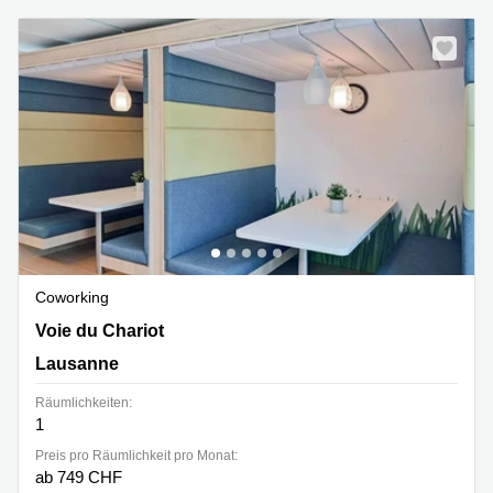
Coworking
Voie du Chariot 3,4. Stock, Lausanne
Voie du Chariot
Lausanne
Räumlichkeiten:
1
Preis pro Räumlichkeit pro Monat:
ab 749 CHF