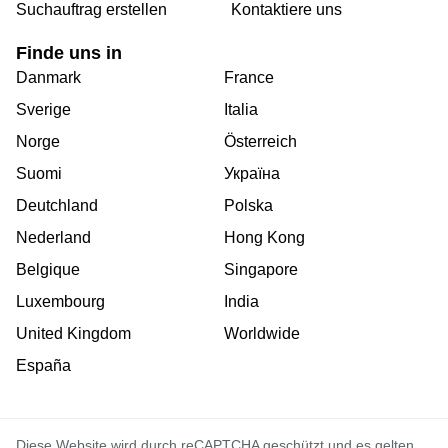
Suchauftrag erstellen
Kontaktiere uns
Finde uns in
Danmark
France
Sverige
Italia
Norge
Österreich
Suomi
Україна
Deutchland
Polska
Nederland
Hong Kong
Belgique
Singapore
Luxembourg
India
United Kingdom
Worldwide
España
Diese Website wird durch reCAPTCHA geschützt und es gelten