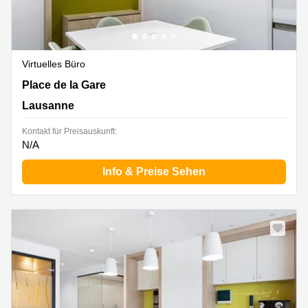
Virtuelles Büro
Place de la Gare 12, Lausanne
Place de la Gare
Lausanne
Kontakt für Preisauskunft:
N/A
Info & Preise Sehen