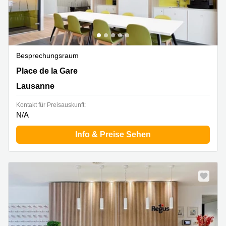
Besprechungsraum
Place de la Gare 12, Lausanne
Place de la Gare
Lausanne
Kontakt für Preisauskunft:
N/A
Info & Preise Sehen