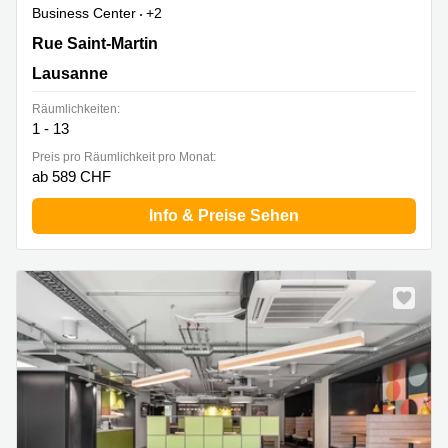
Business Center
+2
Rue Saint-Martin 7,3. Stock, Lausanne
Rue Saint-Martin
Lausanne
Räumlichkeiten:
1 - 13
Preis pro Räumlichkeit pro Monat:
ab 589 CHF
Info & Preise Sehen