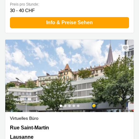
Preis pro Stunde:
30 - 40 CHF
Info & Preise Sehen
Virtuelles Büro
Rue Saint-Martin 7,3. Stock, Lausanne
Rue Saint-Martin
Lausanne