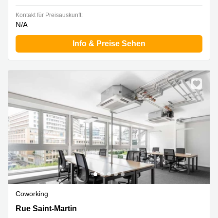
Kontakt für Preisauskunft:
N/A
Info & Preise Sehen
Coworking
Rue Saint-Martin 7,3. Stock, Lausanne
Rue Saint-Martin