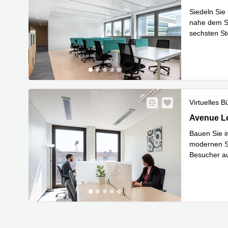
Siedeln Sie
nahe dem Si
sechsten St
Mehr erfa
Virtuelles B
5. und 6. 
Avenue Lo
Bauen Sie i
modernen St
Besucher au
Mehr erfa