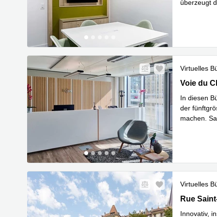
überzeugt d
Mehr erfa
Virtuelles B
Voie du Ch
Voie du C
In diesen B
der fünftgrö
machen. Sau
Mehr erfa
Virtuelles B
Rue Saint-
Rue Saint
Innovativ, 