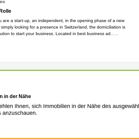
üro
èce 1, Rolle
Rolle
 are a start-up, an independent, in the opening phase of a new
imply looking for a presence in Switzerland, the domiciliation is
lution to start your business. Located in best business ad
...
hren
n in der Nähe
ehlen Ihnen, sich Immobilien in der Nähe des ausgewäh
s anzuschauen.