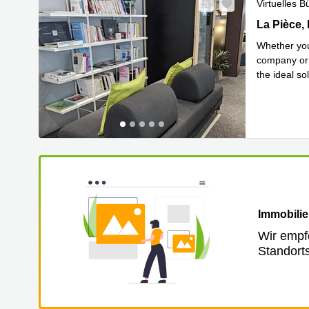
Virtuelles B
Z. A. La Pi
La Pièce, 
Whether you
company or s
the ideal so
Mehr erfa
Immobilie
Wir empf
Standort