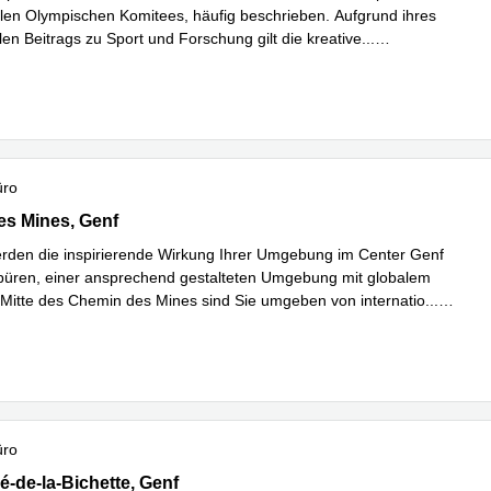
alen Olympischen Komitees, häufig beschrieben. Aufgrund ihres
len Beitrags zu Sport und Forschung gilt die kreative
...
hren
üro
 Mines 2,Sécheron, Genf
s Mines, Genf
rden die inspirierende Wirkung Ihrer Umgebung im Center Genf
üren, einer ansprechend gestalteten Umgebung mit globalem
er Mitte des Chemin des Mines sind Sie umgeben von internatio
...
hren
üro
-de-la-Bichette 1,Nations Business Centre, 6. Stock, Genf
é-de-la-Bichette, Genf