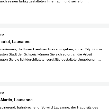
urch seinen farbig gestalteten Innenraum und seine b
...
hren
üro
ariot 3,4. Stock, Lausanne
hariot, Lausanne
üroräumen, die Ihnen kreativen Freiraum geben, in der City Flon in
ssten Stadt der Schweiz können Sie sich sofort an die Arbeit
gen Sie die lichtdurchflutete, sorgfältig gestaltete Umgebung
...
hren
üro
Martin 7,3. Stock, Lausanne
-Martin, Lausanne
inspirierend, bahnbrechend. So wird Lausanne, der Hauptsitz des