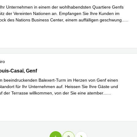
 Ihr Unternehmen in einem der wohlhabendsten Quartiere Genfs
tz der Vereinten Nationen an. Empfangen Sie Ihre Kunden im
ock des Nations Business Center, einem auffälligen geschwung
...
hren
üro
Stock,18, Avenue Louis-Casaï, Genf
uis-Casaï, Genf
m beeindruckenden Balexert-Turm im Herzen von Genf einen
andort für Ihr Unternehmen auf. Heissen Sie Ihre Gäste und
f der Terrasse willkommen, von der Sie eine atember
...
hren