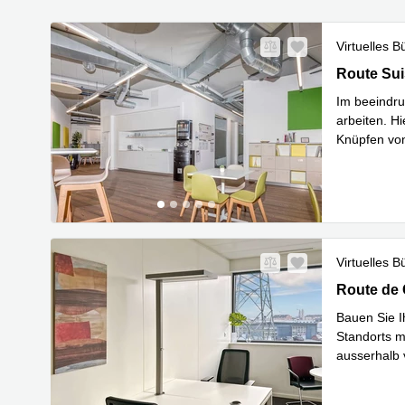
Virtuelles B
Route Suis
Route Sui
Im beeindru
arbeiten. Hi
Knüpfen von
Mehr erfa
Virtuelles B
Route de C
Route de 
Bauen Sie I
Standorts m
ausserhalb 
Mehr erfa