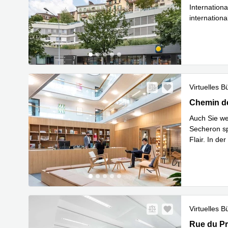
Internation
internationa
Mehr erfa
Virtuelles B
Chemin des
Chemin de
Auch Sie we
Secheron sp
Flair. In d
Mehr erfa
Virtuelles B
Rue du Pré
Rue du Pr