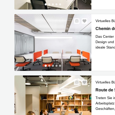
Virtuelles B
Chemin du 
Chemin d
Das Center 
Design und 
ideale Stan
Mehr erfa
Virtuelles B
Route de S
Route de 
Treten Sie 
Arbeitsplat
Geschäften,
Mehr erfa