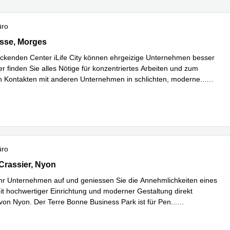
üro
se 8A, Morges
sse, Morges
ckenden Center iLife City können ehrgeizige Unternehmen besser
er finden Sie alles Nötige für konzentriertes Arbeiten und zum
 Kontakten mit anderen Unternehmen in schlichten, moderne
...
hren
üro
rassier 7,Nyon, Nyon
Crassier, Nyon
hr Unternehmen auf und geniessen Sie die Annehmlichkeiten eines
it hochwertiger Einrichtung und moderner Gestaltung direkt
von Nyon. Der Terre Bonne Business Park ist für Pen
...
hren