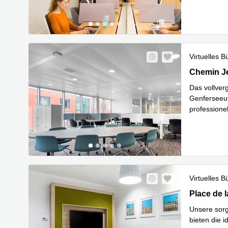
Virtuelles B
Chemin Jea
Chemin Je
Das vollver
Genferseeuf
professione
Mehr 
un
...
Virtuelles B
Place de l
Place de 
Unsere sorg
bieten die 