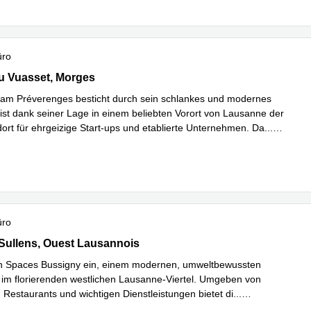
üro
Vuasset 2,2. Stock, Morges
u Vuasset, Morges
am Préverenges besticht durch sein schlankes und modernes
ist dank seiner Lage in einem beliebten Vorort von Lausanne der
dort für ehrgeizige Start-ups und etablierte Unternehmen. Da
...
hren
üro
ullens 40, Ouest Lausannois
Sullens, Ouest Lausannois
in Spaces Bussigny ein, einem modernen, umweltbewussten
z im florierenden westlichen Lausanne-Viertel. Umgeben von
 Restaurants und wichtigen Dienstleistungen bietet di
...
hren