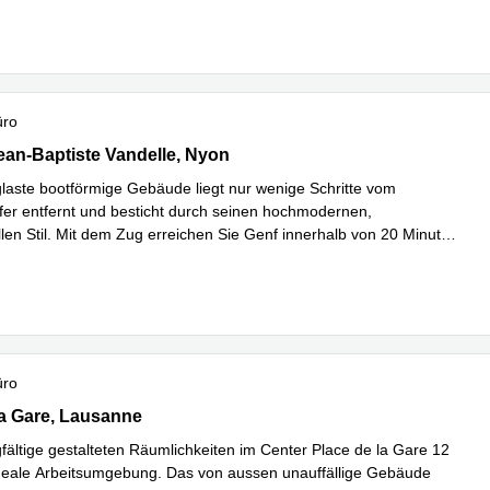
üro
n-Baptiste Vandelle 3A,Lakeside Geneva Building, 2. Stock,2. St
an-Baptiste Vandelle, Nyon
glaste bootförmige Gebäude liegt nur wenige Schritte vom
er entfernt und besticht durch seinen hochmodernen,
llen Stil. Mit dem Zug erreichen Sie Genf innerhalb von 20 Minuten
erfahren
üro
a Gare 12, Lausanne
la Gare, Lausanne
fältige gestalteten Räumlichkeiten im Center Place de la Gare 12
ideale Arbeitsumgebung. Das von aussen unauffällige Gebäude