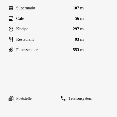
Supermarkt
107 m
Café
56 m
Kneipe
297 m
Restaurant
93 m
Fitnesscenter
553 m
Poststelle
Telefonsystem