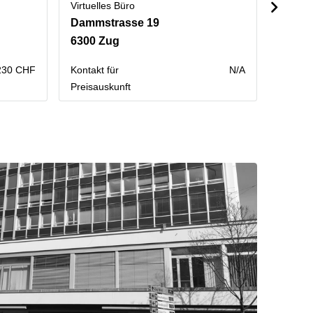
Virtuelles Büro
Virtuel
Dammstrasse 19
Baare
6300 Zug
6300 
230 CHF
Kontakt für
N/A
Kontakt
Preisauskunft
Preisau