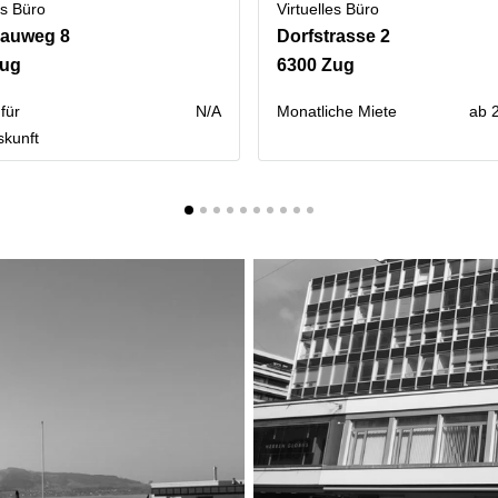
es Büro
Virtuelles Büro
nauweg 8
Dorfstrasse 2
Zug
6300 Zug
für
N/A
Monatliche Miete
ab 
skunft