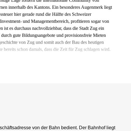
stige Lage fördern die internationale Community von
nen innerhalb des Kantons. Ein besonderes Augenmerk liegt
essteuer hier gerade rund die Hälfte des Schweizer
 Investment- und Managementbereich, profitieren sogar von
 ist es durchaus nachvollziehbar, dass die Stadt Zug ein
s durch gute Bildungsangebote und provisionsfreie Mieten
tgeschichte von Zug und somit auch der Bau des heutigen
e bereits schon damals, dass die Zeit für Zug schlagen wird.
eschäftsadresse von der Bahn bedient. Der Bahnhof liegt