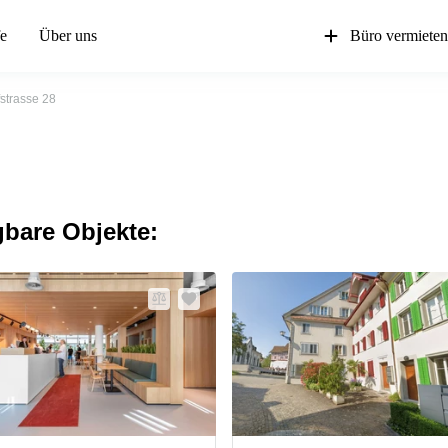
fe
Über uns
Büro vermiete
strasse 28
gbare Objekte: