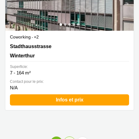
Coworking
+2
Stadthausstrasse 14, Winterthur
Stadthausstrasse
Winterthur
Superficie:
7 - 164 m²
Contact pour le prix:
N/A
Infos et prix