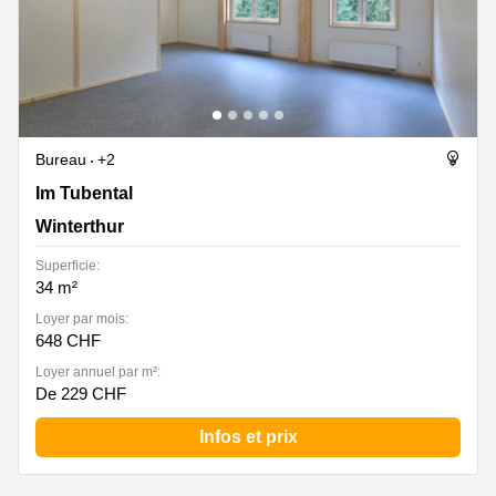
Bureau
+2
Im Tubental 4, Winterthur
Im Tubental
Winterthur
Superficie:
34 m²
Loyer par mois:
648 CHF
Loyer annuel par m²:
De 229 CHF
Infos et prix