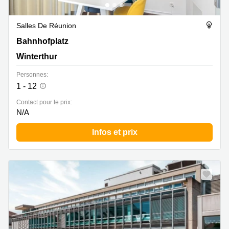
Salles De Réunion
Bahnhofplatz 8, Winterthur
Bahnhofplatz
Winterthur
Personnes:
1 - 12
Contact pour le prix:
N/A
Infos et prix