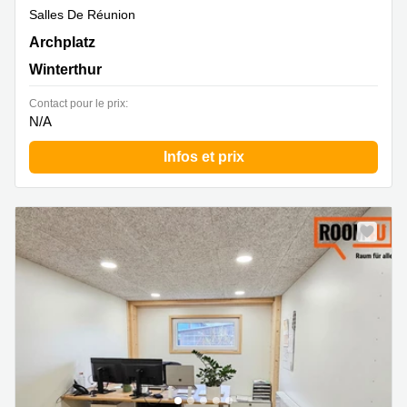
Salles De Réunion
Archplatz 2,2. Stock, Winterthur
Archplatz
Winterthur
Contact pour le prix:
N/A
Infos et prix