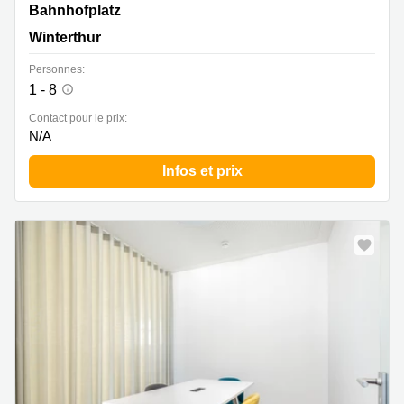
Bahnhofplatz 8, Winterthur
Bahnhofplatz
Winterthur
Personnes:
1 - 8
Contact pour le prix:
N/A
Infos et prix