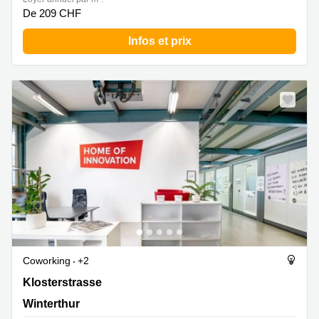
De 209 CHF
Infos et prix
Coworking
+2
Klosterstrasse 34, Winterthur
Klosterstrasse
Winterthur