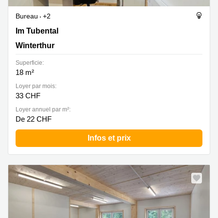
Bureau
+2
Im Tubental 4, Winterthur
Im Tubental
Winterthur
Superficie:
18 m²
Loyer par mois:
33 CHF
Loyer annuel par m²:
De 22 CHF
Infos et prix