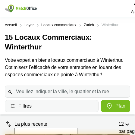
Ap
Rechercher / publier
Accueil
Loyer
Locaux commerciaux
Zurich
Winterthur
15
Locaux Commerciaux
:
Aide
Pages
Villes
Recherches
de
Populaires
populaires
Winterthur
produits
Qui sommes-nous?
Location
Voie du
Votre expert en biens locaux commerciaux à Winterthur.
Bureau
bureau
Chariot 3
Optimiserz l'efficacité de votre entreprise en louant des
Zurich
Lausanne
Publier un local
Centre
espaces commerciaux de pointe à Winterthur!
d'affaires
Bureau
Place de
à louer
la Gare
Prix
Coworking
Genève
12
Lausanne
Salle
Bureau à
Connexion
de
louer
Rue du
Filtres
Plan
réunion
Lausanne
Pré-de-
la-
Choisissez une langue
Switzerland
Bureau
Coworking
Bichette
La plus récente
12
virtuel
Zurich
1
par pa
Genève