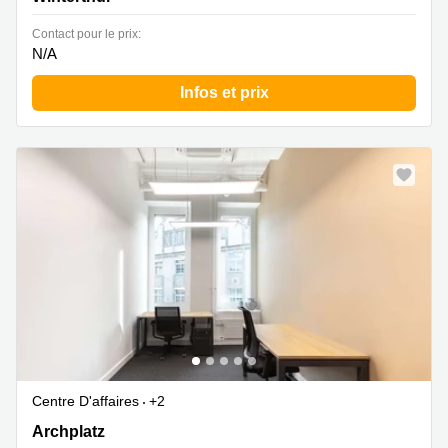
Contact pour le prix:
N/A
Infos et prix
Centre D'affaires
+2
Archplatz 2,2. Stock, Winterthur
Archplatz