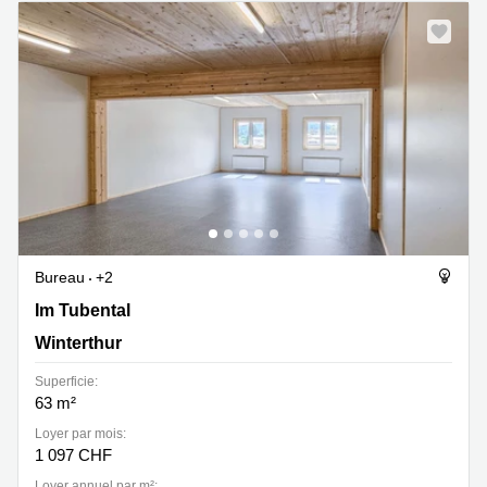
Bureau
+2
Im Tubental 4, Winterthur
Im Tubental
Winterthur
Superficie:
63 m²
Loyer par mois:
1 097 CHF
Loyer annuel par m²: