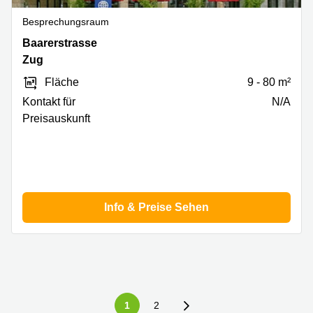
Besprechungsraum
Baarerstrasse
Baarerstrasse
14-
Zug
16,
Fläche
9 - 80 m²
Zug
Kontakt für
N/A
Preisauskunft
Info & Preise Sehen
1
2