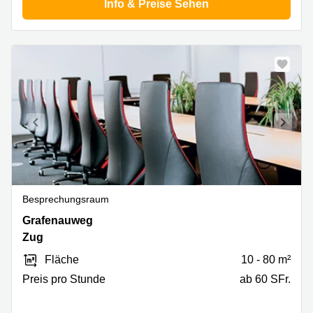
Info & Preise Sehen
Besprechungsraum
Grafenauweg
Grafenauweg
10,
Zug
Zug
Fläche
10 - 80 m²
Preis pro Stunde
ab 60 SFr.