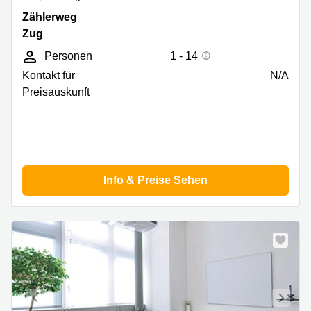
Zählerweg
Zählerweg
12,
Zug
Zug
Personen
1 - 14
Kontakt für
N/A
Preisauskunft
Info & Preise Sehen