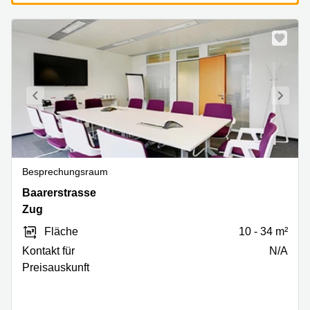
Besprechungsraum
Baarerstrasse
Baarerstrasse
135,
Zug
Zug
Fläche
10 - 34 m²
Kontakt für
N/A
Preisauskunft