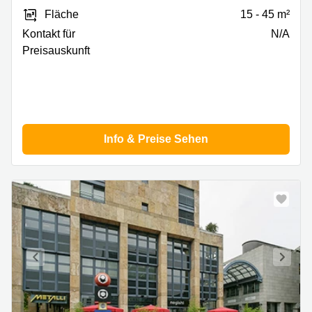
Strasse
Fläche
15 - 45 m²
6/8,
Zug
Kontakt für
N/A
Preisauskunft
Info & Preise Sehen