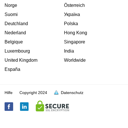
Norge
Österreich
Suomi
Україна
Deutchland
Polska
Nederland
Hong Kong
Belgique
Singapore
Luxembourg
India
United Kingdom
Worldwide
España
Hilfe
Copyright
2024
Datenschutz
voll
voll
voll
voll
voll
voll
voll
voll
voll
voll
voll
voll