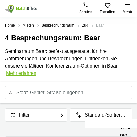
Anrufen
Favoriten
Menü
Mieten / Vermieten
Home
Mieten
Besprechungsraum
Zug
Baar
4
Besprechungsraum
: Baar
Hilfe
Produktseiten
Beliebte
Beliebte
Städte
Suchanfragen
Seminarraum Baar: perfekt ausgestattet für Ihre
Büro
Über uns
Anforderungen und Besprechungen. Entdecken Sie
Büro
Europaallee
Business
mieten
41 Zürich
unsere vielfältigen Konferenzraum-Optionen in Baar!
Center
Zürich
Büro vermieten
Mehr erfahren
Bahnhofstrasse
Coworking
Büro
10 Zürich
mieten
Anmelden
Virtuelle
Bahnhofplatz
Zug
Büros
1 Zürich
Büro
Sprache wählen
French
Besprechungsräume
Talackerstrasse
mieten
41 Zürich
Basel
Filter
Standard-Sortierun
Leutschenbachstrasse
g
Büro
95 Zürich
12
mieten
Baar
pro