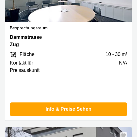
Besprechungsraum
Dammstrasse
Dammstrasse
19,
Zug
Zug
Fläche
10 - 30 m²
Kontakt für
N/A
Preisauskunft
Info & Preise Sehen