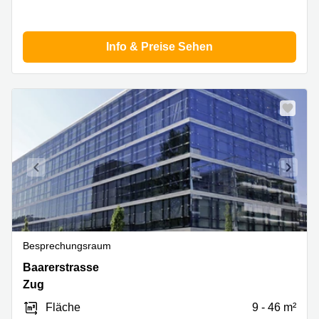
Info & Preise Sehen
Besprechungsraum
Baarerstrasse
Baarerstrasse
137,
Zug
Zug
Fläche
9 - 46 m²