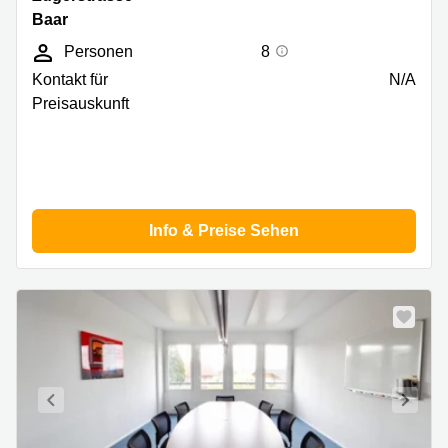
32,
Baar
Baar
Personen
8
Kontakt für
N/A
Preisauskunft
Info & Preise Sehen