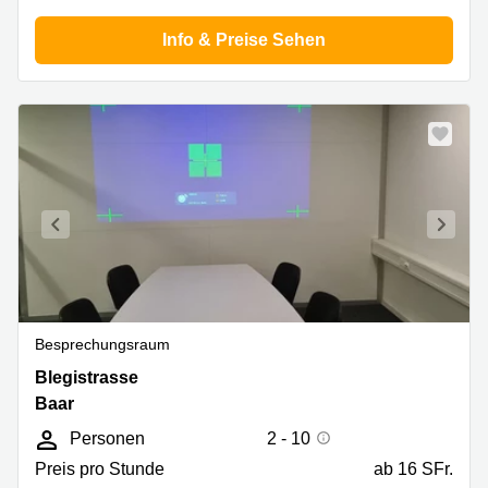
Zürich
Rathausstrasse
Info & Preise Sehen
14 6340 Baar
Business
Center
Turmstrasse
Genf
18
Steinhausen
Business
Center
Suurstoffi
Zug
37 6343
Rotkreuz
Business
Center
Basel
Business
Center
Luzern
Besprechungsraum
Blegistrasse,
Blegistrasse
23,
Baar
Baar
Personen
2 - 10
Preis pro Stunde
ab 16 SFr.