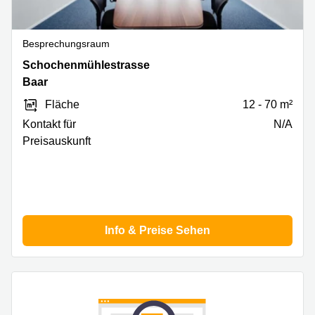
Besprechungsraum
Schochenmühlestrasse
Schochenmühlestrasse
2,
Baar
Baar
Fläche
12 - 70 m²
Kontakt für
N/A
Preisauskunft
Info & Preise Sehen