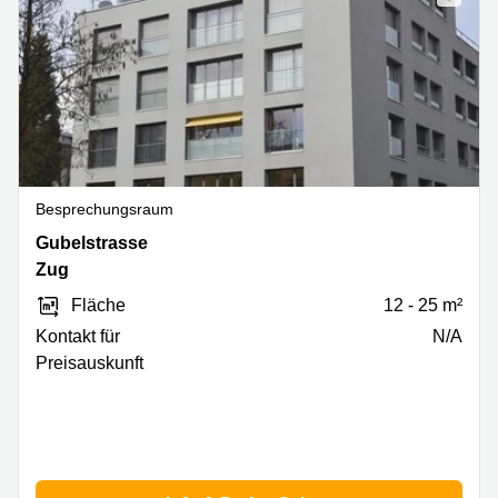
Besprechungsraum
Gubelstrasse
Gubelstrasse
12,
Zug
Zug
Fläche
12 - 25 m²
Kontakt für
N/A
Preisauskunft