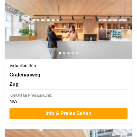
Virtuelles Büro
Grafenauweg 8, Zug
Grafenauweg
Zug
Kontakt für Preisauskunft:
N/A
Info & Preise Sehen