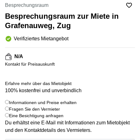
Coworking
Thurgauerstrasse
Besprechungsraum
Lausanne
40 Zürich
Besprechungsraum zur Miete in
Coworking
Gotthardstrasse
Genf
26 Zug
Grafenauweg, Zug
Coworking
Bahnhofstrasse
Verifiziertes Mietangebot
Bern
28 Zug
Coworking
Gubelstrasse
Winterthur
12 Zug
N/A
Kontakt für Preisauskunft
Büro
General-
mieten
Guisan-
Zürich
Strasse
6/8 Zug
Erfahre mehr über das Mietobjekt
Büro
100% kostenfrei und unverbindlich
mieten
Baarerstrasse
Zug
141 Zug
+ 4 bilder
Informationen und Preise erhalten
Fragen Sie den Vermieter
Büro
Grafenauweg
mieten
8 Zug
Eine Besichtigung anfragen
Bern
Du erhältst eine E-Mail mit Informationen zum Mietobjekt
Teichgässlein
und den Kontaktdetails des Vermieters.
Büro
9 Basel
mieten