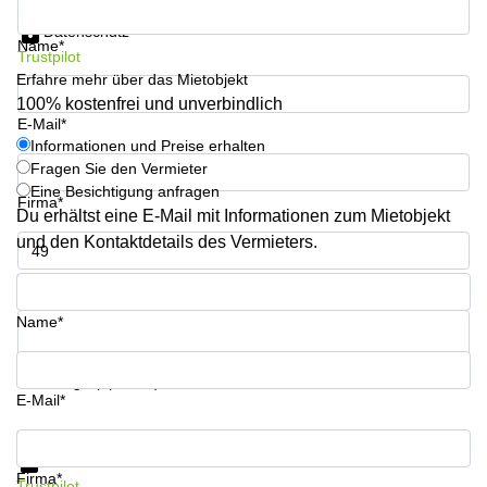
Informationen und Preise erhalten
Aeschengraben
Basel
29 Basel
Datenschutz
Name*
Büro
Trustpilot
Zugerstrasse
mieten
Erfahre mehr über das Mietobjekt
32 Baar
Luzern
100% kostenfrei und unverbindlich
Glärnischstrasse
Business
E-Mail*
13 Wil
Center
Informationen und Preise erhalten
Zürich
Fragen Sie den Vermieter
Werftestrasse
Eine Besichtigung anfragen
4 Luzern
Business
Firma*
Du erhältst eine E-Mail mit Informationen zum Mietobjekt
Center
Zug
und den Kontaktdetails des Vermieters.
Business
Telefon*
Center
Bern
Name*
Ihre Frage (optional)
E-Mail*
Informationen und Preise erhalten
Datenschutz
Firma*
Trustpilot