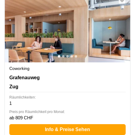
Coworking
Grafenauweg 8, Zug
Grafenauweg
Zug
Räumlichkeiten:
1
Preis pro Räumlichkeit pro Monat:
ab 809 CHF
Info & Preise Sehen