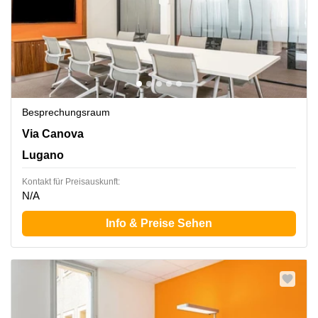
Besprechungsraum
Via Canova 15, Lugano
Via Canova
Lugano
Kontakt für Preisauskunft:
N/A
Info & Preise Sehen