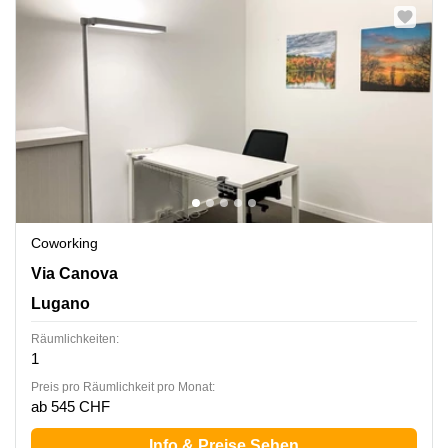
Coworking
Via Canova 15, Lugano
Via Canova
Lugano
Räumlichkeiten:
1
Preis pro Räumlichkeit pro Monat:
ab 545 CHF
Info & Preise Sehen