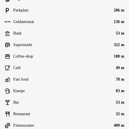
Parkplatz
286 m
Geldautomat
136 m
Bank
53 m
Supermarkt
322 m
Coffee-shop
108 m
Café
49 m
Fast food
78 m
Kneipe
83 m
Bar
53 m
Restaurant
32 m
Fitnesscenter
409 m