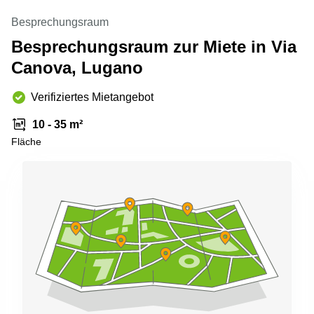
Aeschengraben
Basel
29 Basel
Besprechungsraum
Büro
Zugerstrasse
Besprechungsraum zur Miete in Via
mieten
32 Baar
Luzern
Canova, Lugano
Glärnischstrasse
Business
13 Wil
Center
Verifiziertes Mietangebot
Zürich
Werftestrasse
10 - 35 m²
4 Luzern
Business
Center
Fläche
Zug
Business
Center
Bern