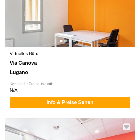
Virtuelles Büro
Via Canova 15, Lugano
Via Canova
Lugano
Kontakt für Preisauskunft:
N/A
Info & Preise Sehen