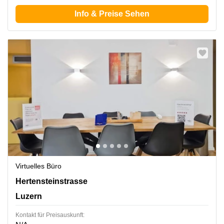
Info & Preise Sehen
Virtuelles Büro
Hertensteinstrasse 51, Luzern
Hertensteinstrasse
Luzern
Kontakt für Preisauskunft: