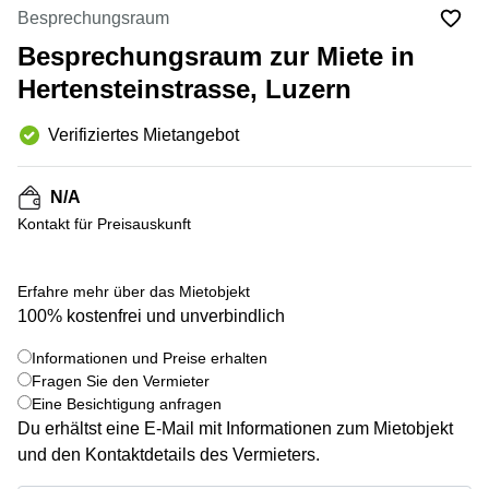
Coworking
Thurgauerstrasse
Besprechungsraum
Lausanne
40 Zürich
Besprechungsraum zur Miete in
Coworking
Gotthardstrasse
Genf
26 Zug
Hertensteinstrasse, Luzern
Coworking
Bahnhofstrasse
Verifiziertes Mietangebot
Bern
28 Zug
Coworking
Gubelstrasse
Winterthur
12 Zug
N/A
Kontakt für Preisauskunft
Büro
General-
mieten
Guisan-
Zürich
Strasse
6/8 Zug
Erfahre mehr über das Mietobjekt
Büro
100% kostenfrei und unverbindlich
mieten
Baarerstrasse
Zug
141 Zug
+ 7 bilder
Informationen und Preise erhalten
Fragen Sie den Vermieter
Büro
Grafenauweg
mieten
8 Zug
Eine Besichtigung anfragen
Bern
Du erhältst eine E-Mail mit Informationen zum Mietobjekt
Teichgässlein
und den Kontaktdetails des Vermieters.
Büro
9 Basel
mieten