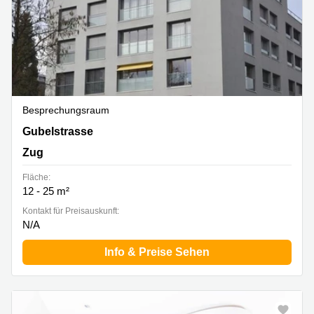
Besprechungsraum
Gubelstrasse 12, Zug
Gubelstrasse
Zug
Fläche:
12 - 25 m²
Kontakt für Preisauskunft:
N/A
Info & Preise Sehen