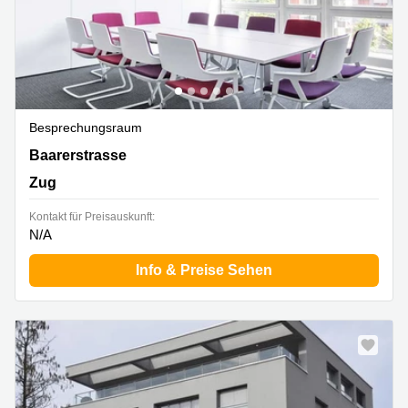
Besprechungsraum
Baarerstrasse 135,3. Stock, Zug
Baarerstrasse
Zug
Kontakt für Preisauskunft:
N/A
Info & Preise Sehen