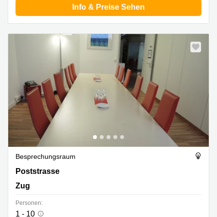
Info & Preise Sehen
Besprechungsraum
Poststrasse 24, Zug
Poststrasse
Zug
Personen:
1 - 10