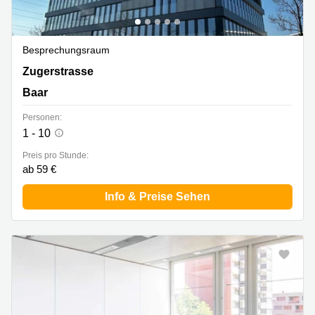
Besprechungsraum
Zugerstrasse 32, Baar
Zugerstrasse
Baar
Personen:
1 - 10
Preis pro Stunde:
ab 59 €
Info & Preise Sehen