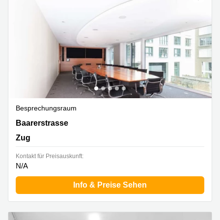
Besprechungsraum
Baarerstrasse 52, Zug
Baarerstrasse
Zug
Kontakt für Preisauskunft:
N/A
Info & Preise Sehen