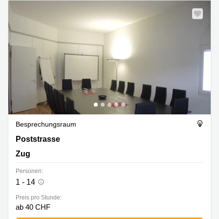
Besprechungsraum
Poststrasse 24, Zug
Poststrasse
Zug
Personen:
1 - 14
Preis pro Stunde:
ab 40 CHF