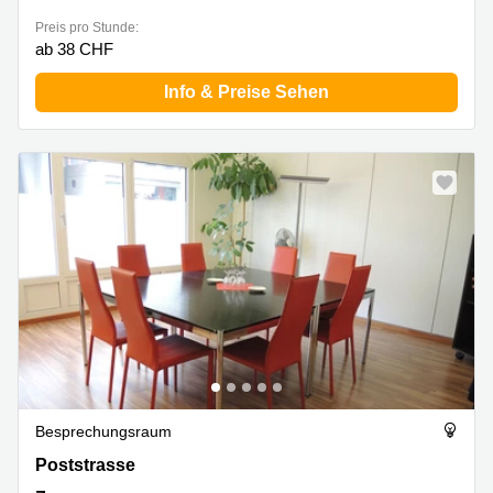
Preis pro Stunde:
ab 38 CHF
Info & Preise Sehen
Besprechungsraum
Poststrasse 24, Zug
Poststrasse