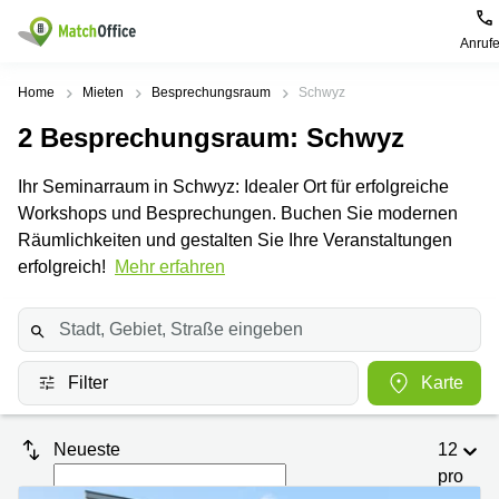
Anruf
Mieten / Vermieten
Home
Mieten
Besprechungsraum
Schwyz
2
Besprechungsraum
: Schwyz
Hilfe
Produktseiten
Beliebte
Beliebte
Städte
Suchanfragen
Ihr Seminarraum in Schwyz: Idealer Ort für erfolgreiche
Büro
Über uns
Workshops und Besprechungen. Buchen Sie modernen
Coworking
Leutschenbachstrasse
Business
Zürich
95 Zürich
Räumlichkeiten und gestalten Sie Ihre Veranstaltungen
Center
Büro vermieten
erfolgreich!
Mehr erfahren
Coworking
Bahnhofplatz
Coworking
Zug
1 Zürich
Preis
Virtuelle
Coworking
Bahnhofstrasse
Büros
Basel
10 Zürich
Anmelden
Filter
Karte
Besprechungsräume
Coworking
Bahnhofstrasse
Luzern
100 Zürich
Sprache wählen
French
Coworking
Europaallee
Neueste
12
Lugano
41 Zürich
pro