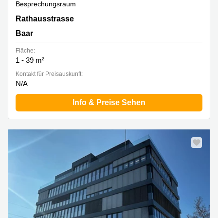
Besprechungsraum
Rathausstrasse 14, Baar
Rathausstrasse
Baar
Fläche:
1 - 39 m²
Kontakt für Preisauskunft:
N/A
Info & Preise Sehen