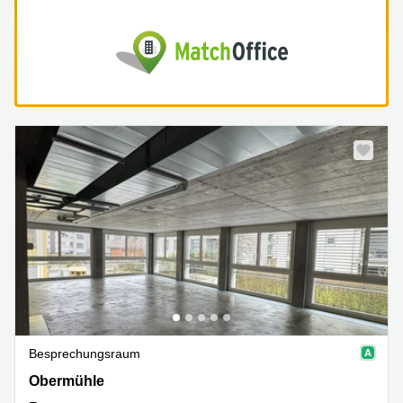
Besprechungsraum
Obermühle, Baar
Obermühle