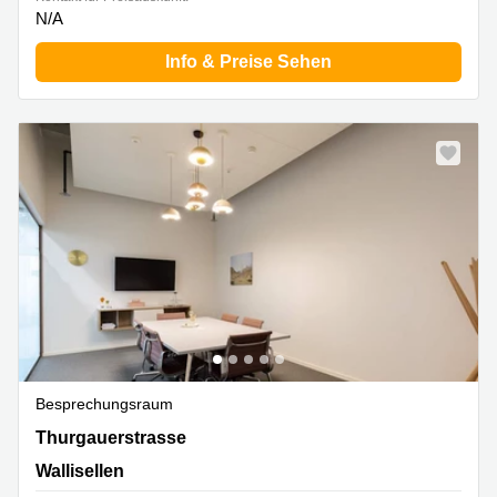
N/A
Info & Preise Sehen
Besprechungsraum
Thurgauerstrasse 101,Glattpark,(Opfikon), Wallisellen
Thurgauerstrasse
Wallisellen