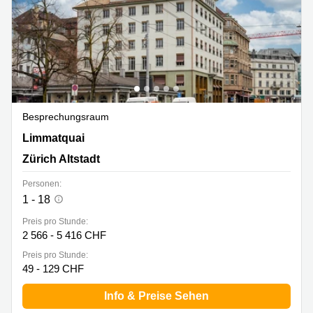
Besprechungsraum
Limmatquai 4, Zürich Altstadt
Limmatquai
Zürich Altstadt
Personen:
1 - 18
Preis pro Stunde:
2 566 - 5 416 CHF
Preis pro Stunde:
49 - 129 CHF
Info & Preise Sehen