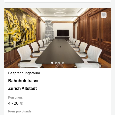
Besprechungsraum
Bahnhofstrasse 10, Zürich Altstadt
Bahnhofstrasse
Zürich Altstadt
Personen:
4 - 20
Preis pro Stunde: