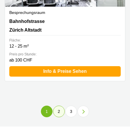
Besprechungsraum
Bahnhofstrasse 37, Zürich Altstadt
Bahnhofstrasse
Zürich Altstadt
Fläche:
12 - 25 m²
Preis pro Stunde:
ab 100 CHF
Info & Preise Sehen
1
2
3