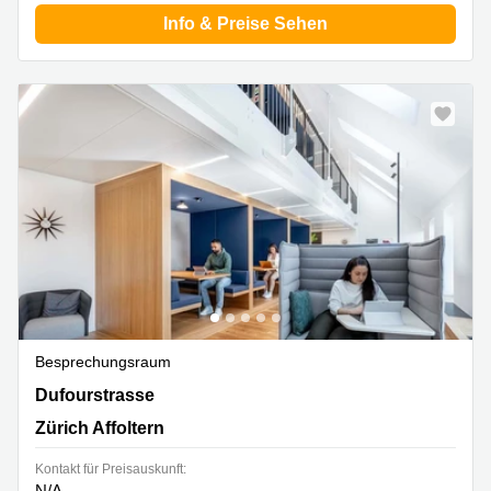
Info & Preise Sehen
Besprechungsraum
Dufourstrasse 49,Seefeld, Zürich Affoltern
Dufourstrasse
Zürich Affoltern
Kontakt für Preisauskunft:
N/A