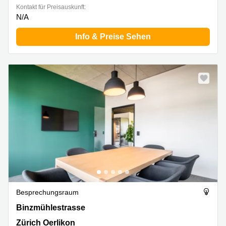
Kontakt für Preisauskunft:
N/A
Info & Preise Sehen
Besprechungsraum
Binzmühlestrasse 170 D, Zürich Oerlikon
Binzmühlestrasse
Zürich Oerlikon