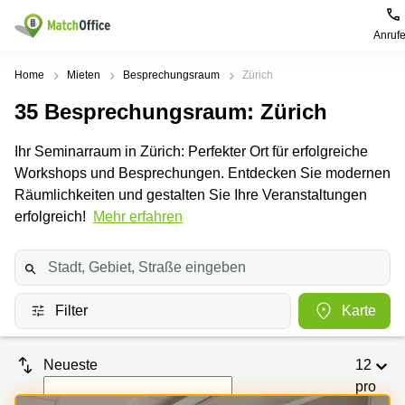
Anruf
Mieten / Vermieten
Home
Mieten
Besprechungsraum
Zürich
35
Besprechungsraum
: Zürich
Hilfe
Produktseiten
Beliebte
Beliebte
Städte
Suchanfragen
Ihr Seminarraum in Zürich: Perfekter Ort für erfolgreiche
Büro
Über uns
Workshops und Besprechungen. Entdecken Sie modernen
Coworking
Leutschenbachstrasse
Business
Zürich
95 Zürich
Räumlichkeiten und gestalten Sie Ihre Veranstaltungen
Center
Büro vermieten
erfolgreich!
Mehr erfahren
Coworking
Bahnhofplatz
Coworking
Zug
1 Zürich
Preis
Virtuelle
Coworking
Bahnhofstrasse
Büros
Basel
10 Zürich
Anmelden
Filter
Karte
Besprechungsräume
Coworking
Bahnhofstrasse
Luzern
100 Zürich
Sprache wählen
French
Coworking
Europaallee
Neueste
12
Lugano
41 Zürich
pro