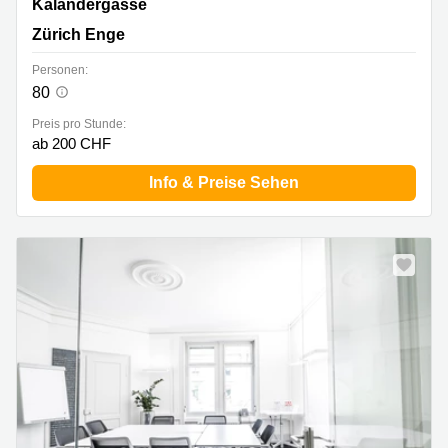
Kalandergasse 1, Zürich Enge
Kalandergasse
Zürich Enge
Personen:
80
Preis pro Stunde:
ab 200 CHF
Info & Preise Sehen