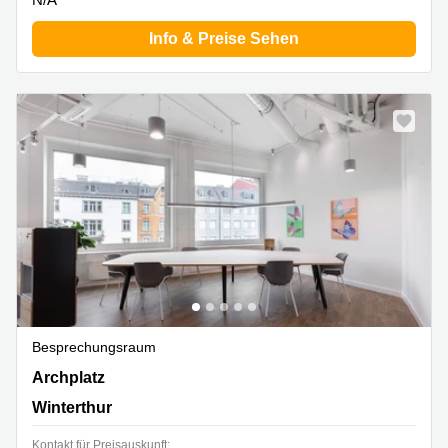
Info & Preise Sehen
Besprechungsraum
Archplatz 2,2. Stock, Winterthur
Archplatz
Winterthur
Kontakt für Preisauskunft: