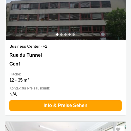
Business Center
+2
Rue du Tunnel 15, Genf
Rue du Tunnel
Genf
Fläche:
12 - 35 m²
Kontakt für Preisauskunft:
N/A
Info & Preise Sehen