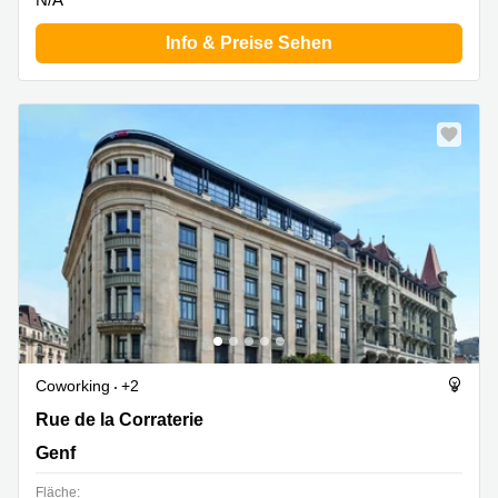
Info & Preise Sehen
Coworking
+2
Rue de la Corraterie 5, Genf
Rue de la Corraterie
Genf
Fläche: