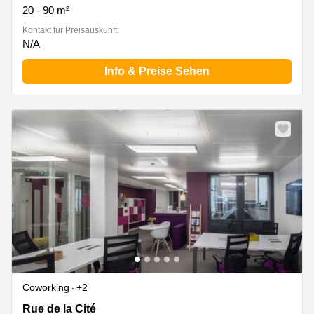
20 - 90 m²
Kontakt für Preisauskunft:
N/A
Info & Preise Sehen
Coworking
+2
Rue de la Cité 1, Genf
Rue de la Cité