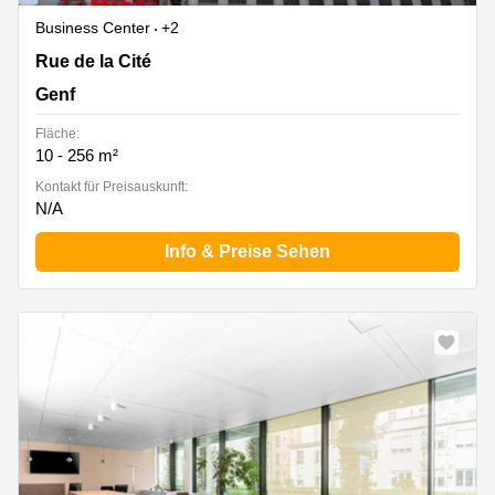
Business Center
+2
Rue de la Cité 1, Genf
Rue de la Cité
Genf
Fläche:
10 - 256 m²
Kontakt für Preisauskunft:
N/A
Info & Preise Sehen