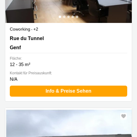
Coworking
+2
Rue du Tunnel 15, Genf
Rue du Tunnel
Genf
Fläche:
12 - 35 m²
Kontakt für Preisauskunft:
N/A
Info & Preise Sehen