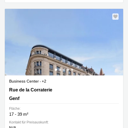
Business Center
+2
Rue de la Corraterie 5, Genf
Rue de la Corraterie
Genf
Fläche:
17 - 39 m²
Kontakt für Preisauskunft:
N/A