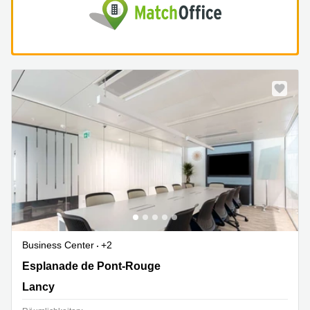
Business Center
+2
Esplanade de Pont-Rouge 4,5. Stock, Lancy
Esplanade de Pont-Rouge
Lancy