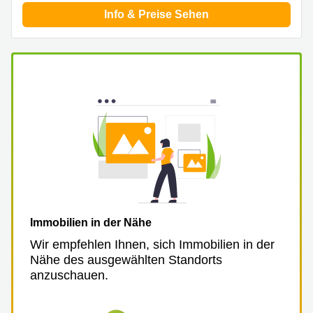
Aeschengraben
Basel
Info & Preise Sehen
29 Basel
Büro
Zugerstrasse
mieten
32 Baar
Luzern
Glärnischstrasse
Business
13 Wil
Center
Zürich
Werftestrasse
4 Luzern
Business
Center
Zug
Business
Center
Bern
Immobilien in der Nähe
Wir empfehlen Ihnen, sich Immobilien in der
Nähe des ausgewählten Standorts
anzuschauen.