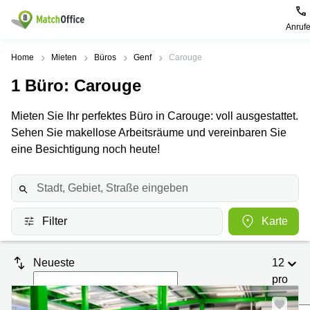
Anruf
Mieten / Vermieten
Home
Mieten
Büros
Genf
Carouge
1
Büro
: Carouge
Hilfe
Produktseiten
Beliebte
Beliebte
Städte
Suchanfragen
Mieten Sie Ihr perfektes Büro in Carouge: voll ausgestattet.
Büro
Über uns
Sehen Sie makellose Arbeitsräume und vereinbaren Sie
Coworking
Leutschenbachstrasse
Business
Zürich
95 Zürich
eine Besichtigung noch heute!
Center
Büro vermieten
Coworking
Bahnhofplatz
Coworking
Zug
1 Zürich
Preis
Virtuelle
Coworking
Bahnhofstrasse
Büros
Basel
10 Zürich
Filter
Karte
Anmelden
Besprechungsräume
Coworking
Bahnhofstrasse
Luzern
100 Zürich
Neueste
12
Sprache wählen
French
Coworking
Europaallee
pro
Lugano
41 Zürich
Seite