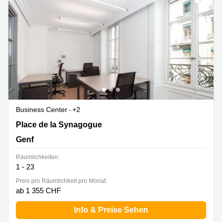
Business Center
+2
Place de la Synagogue 5, Genf
Place de la Synagogue
Genf
Räumlichkeiten:
1 - 23
Preis pro Räumlichkeit pro Monat:
ab 1 355 CHF
Info & Preise Sehen