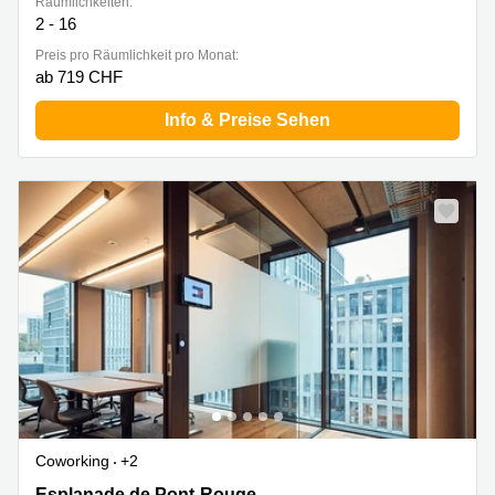
Räumlichkeiten:
2 - 16
Preis pro Räumlichkeit pro Monat:
ab 719 CHF
Info & Preise Sehen
Coworking
+2
Esplanade de Pont-Rouge 9A, Lancy
Esplanade de Pont-Rouge