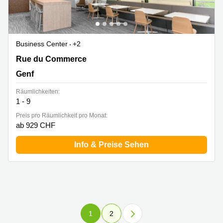
Business Center
+2
Rue du Commerce 4,Rhône 8 Building, 2. Stock,2.
Rue du Commerce
Stock, Genf
Genf
Räumlichkeiten:
1 - 9
Preis pro Räumlichkeit pro Monat:
ab 929 CHF
Info & Preise Sehen
1
2