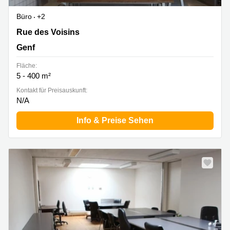
Büro
+2
Rue des Voisins 20B, Genf
Rue des Voisins
Genf
Fläche:
5 - 400 m²
Kontakt für Preisauskunft:
N/A
Info & Preise Sehen