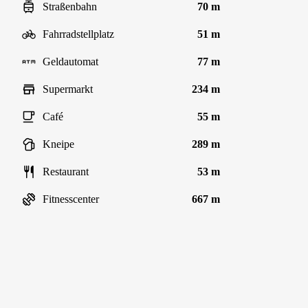
Straßenbahn
70 m
Fahrradstellplatz
51 m
Geldautomat
77 m
Supermarkt
234 m
Café
55 m
Kneipe
289 m
Restaurant
53 m
Fitnesscenter
667 m