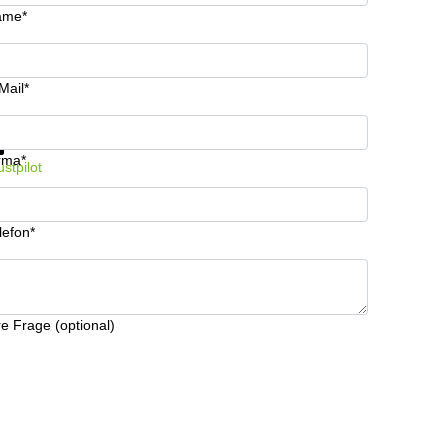
ame*
Mail*
formationen und Preise erhalten
Datenschutz
rma*
ustpilot
lefon*
re Frage (optional)