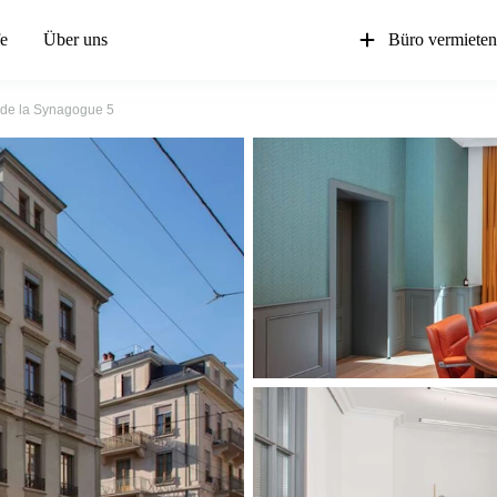
fe
Über uns
Büro vermiete
 de la Synagogue 5