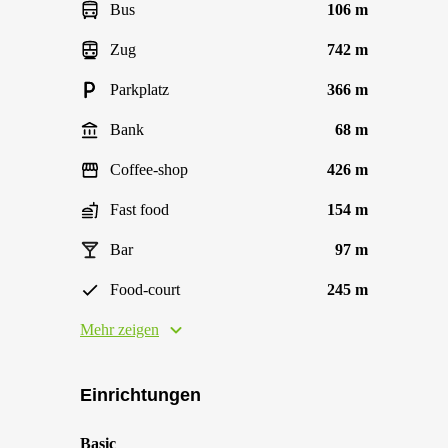
Bus
106 m
Zug
742 m
Parkplatz
366 m
Bank
68 m
Coffee-shop
426 m
Fast food
154 m
Bar
97 m
Food-court
245 m
Mehr zeigen
Einrichtungen
Basic