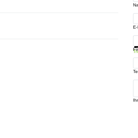
N
E-
In
Fi
Tr
Te
Ih