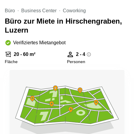
Aeschengraben
Basel
29 Basel
Büro
Business Center
Coworking
Büro
Zugerstrasse
mieten
Büro zur Miete in Hirschengraben,
32 Baar
Luzern
Luzern
Glärnischstrasse
Business
13 Wil
Center
Verifiziertes Mietangebot
Zürich
Werftestrasse
4 Luzern
20 - 60 m²
2 - 4
Business
Center
Fläche
Personen
Zug
Business
Center
Bern