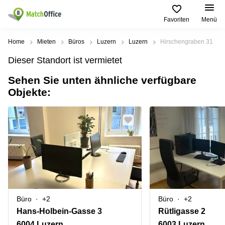
Favoriten
Menü
Mieten / Vermieten
Home
Mieten
Büros
Luzern
Luzern
Hirschengraben 31
Dieser Standort ist vermietet
Hilfe
Produktseiten
Beliebte
Beliebte
Städte
Suchanfragen
Sehen Sie unten ähnliche verfügbare
Büro
Objekte:
Über uns
Coworking
Leutschenbachstrasse
Business
Zürich
95 Zürich
Center
Büro vermieten
Coworking
Bahnhofplatz
Coworking
Zug
1 Zürich
Preis
Virtuelle
Coworking
Bahnhofstrasse
Büros
Basel
10 Zürich
Anmelden
Besprechungsräume
Coworking
Bahnhofstrasse
Luzern
100 Zürich
Sprache wählen
French
Büro
+2
Büro
+2
Coworking
Europaallee
Lugano
41 Zürich
Hans-Holbein-Gasse 3
Rütligasse 2
6004 Luzern
6003 Luzern