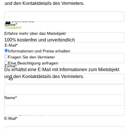
Aeschengraben
Basel
und den Kontaktdetails des Vermieters.
29 Basel
Büro
Informationen und Preise erhalten
Zugerstrasse
mieten
Datenschutz
32 Baar
Luzern
Name*
Trustpilot
Glärnischstrasse
Business
Erfahre mehr über das Mietobjekt
13 Wil
Center
100% kostenfrei und unverbindlich
Zürich
E-Mail*
Werftestrasse
Informationen und Preise erhalten
4 Luzern
Business
Fragen Sie den Vermieter
Center
Eine Besichtigung anfragen
Zug
Firma*
Du erhältst eine E-Mail mit Informationen zum Mietobjekt
Business
und den Kontaktdetails des Vermieters.
Center
Bern
Telefon*
Name*
Ihre Frage (optional)
E-Mail*
Informationen und Preise erhalten