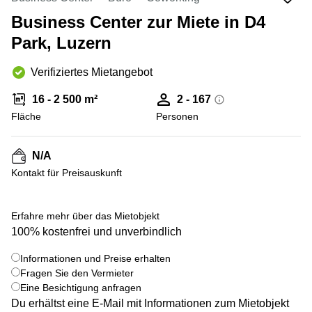
Coworking
Thurgauerstrasse
Lausanne
40 Zürich
Business Center zur Miete in D4
Coworking
Gotthardstrasse
Park, Luzern
Genf
26 Zug
Verifiziertes Mietangebot
Coworking
Bahnhofstrasse
Bern
28 Zug
16 - 2 500 m²
2 - 167
Coworking
Gubelstrasse
Fläche
Personen
Winterthur
12 Zug
Büro
General-
N/A
mieten
Guisan-
Zürich
Strasse
Kontakt für Preisauskunft
6/8 Zug
Büro
mieten
Baarerstrasse
+ 12 bilder
Erfahre mehr über das Mietobjekt
Zug
141 Zug
100% kostenfrei und unverbindlich
Büro
Grafenauweg
mieten
8 Zug
Informationen und Preise erhalten
Bern
Fragen Sie den Vermieter
Teichgässlein
Eine Besichtigung anfragen
Büro
9 Basel
Du erhältst eine E-Mail mit Informationen zum Mietobjekt
mieten