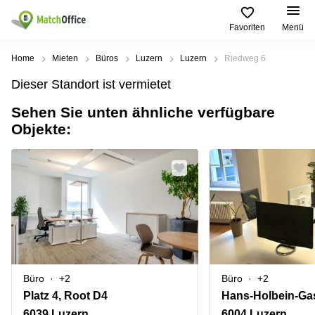
Favoriten
Menü
Mieten / Vermieten
Home
Mieten
Büros
Luzern
Luzern
Riedweg 6
Dieser Standort ist vermietet
Hilfe
Produktseiten
Beliebte
Beliebte
Städte
Suchanfragen
Sehen Sie unten ähnliche verfügbare
Büro
Objekte:
Über uns
Coworking
Leutschenbachstrasse
Business
Zürich
95 Zürich
Center
Büro vermieten
Coworking
Bahnhofplatz
Coworking
Zug
1 Zürich
Preis
Virtuelle
Coworking
Bahnhofstrasse
Büros
Basel
10 Zürich
Anmelden
Besprechungsräume
Coworking
Bahnhofstrasse
Luzern
100 Zürich
Sprache wählen
French
Büro
+2
Büro
+2
Coworking
Europaallee
Lugano
41 Zürich
Platz 4, Root D4
Hans-Holbein-Ga
6039 Luzern
6004 Luzern