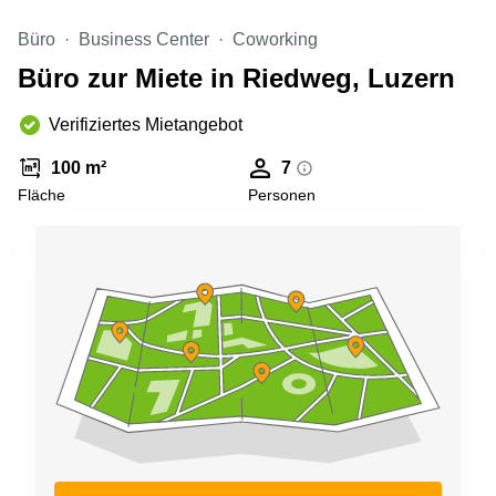
Aeschengraben
Basel
29 Basel
Büro
Business Center
Coworking
Büro
Zugerstrasse
mieten
Büro zur Miete in Riedweg, Luzern
32 Baar
Luzern
Glärnischstrasse
Verifiziertes Mietangebot
Business
13 Wil
Center
Zürich
100 m²
7
Werftestrasse
Fläche
Personen
4 Luzern
Business
Center
Zug
Business
Center
Bern