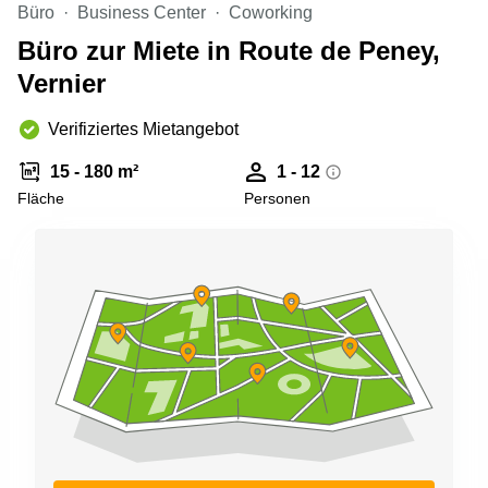
Aeschengraben
Basel
Büro
Business Center
Coworking
29 Basel
Büro zur Miete in Route de Peney,
Büro
Zugerstrasse
mieten
Vernier
32 Baar
Luzern
Glärnischstrasse
Business
Verifiziertes Mietangebot
13 Wil
Center
Zürich
15 - 180 m²
1 - 12
Werftestrasse
4 Luzern
Fläche
Personen
Business
Center
Zug
Business
Center
Bern