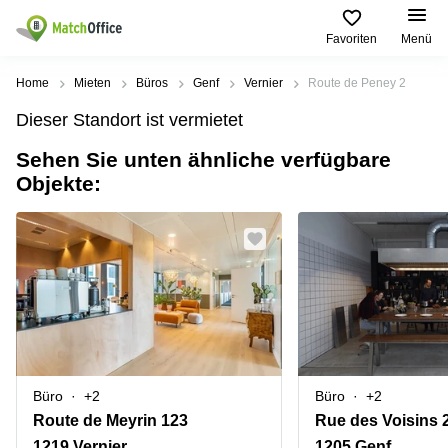
Favoriten
Menü
Mieten / Vermieten
Home
Mieten
Büros
Genf
Vernier
Route de Peney 2
Dieser Standort ist vermietet
Hilfe
Produktseiten
Beliebte
Beliebte
Städte
Suchanfragen
Sehen Sie unten ähnliche verfügbare
Büro
Objekte:
Über uns
Coworking
Leutschenbachstrasse
Business
Zürich
95 Zürich
Center
Büro vermieten
Coworking
Bahnhofplatz
Coworking
Zug
1 Zürich
Preis
Virtuelle
Coworking
Bahnhofstrasse
Büros
Basel
10 Zürich
Anmelden
Besprechungsräume
Coworking
Bahnhofstrasse
Luzern
100 Zürich
Sprache wählen
French
Büro
+2
Büro
+2
Coworking
Europaallee
Lugano
41 Zürich
Route de Meyrin 123
Rue des Voisins 
1219 Vernier
1205 Genf