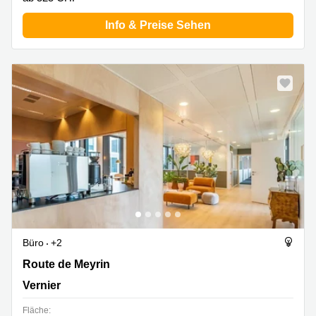
Info & Preise Sehen
Büro
+2
Route de Meyrin 123, Vernier
Route de Meyrin
Vernier
Fläche: