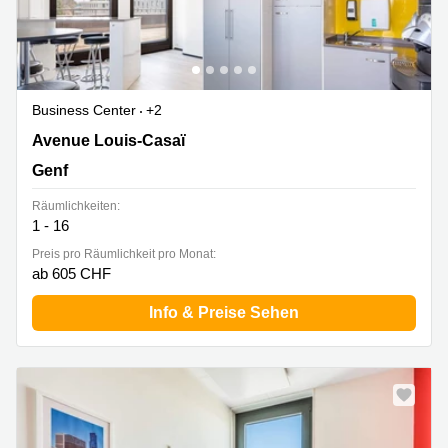
Business Center
+2
5. und 6. Stock,18, Avenue Louis-Casaï, Genf
Avenue Louis-Casaï
Genf
Räumlichkeiten:
1 - 16
Preis pro Räumlichkeit pro Monat:
ab 605 CHF
Info & Preise Sehen