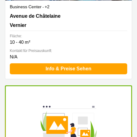
Business Center
+2
Avenue de Châtelaine 89, Vernier
Avenue de Châtelaine
Vernier
Fläche:
10 - 40 m²
Kontakt für Preisauskunft:
N/A
Info & Preise Sehen