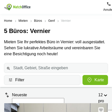
Anruf
Mieten / Vermieten
Home
Mieten
Büros
Genf
Vernier
5
Büros
: Vernier
Hilfe
Produktseiten
Beliebte
Beliebte
Städte
Suchanfragen
Mieten Sie Ihr perfektes Büro in Vernier: voll ausgestattet.
Büro
Über uns
Sehen Sie lukrative Arbeitsräume und vereinbaren Sie
Coworking
Leutschenbachstrasse
Business
Zürich
95 Zürich
eine Besichtigung noch heute!
Center
Büro vermieten
Coworking
Bahnhofplatz
Coworking
Zug
1 Zürich
Preis
Virtuelle
Coworking
Bahnhofstrasse
Büros
Basel
10 Zürich
Filter
Karte
Anmelden
Besprechungsräume
Coworking
Bahnhofstrasse
Luzern
100 Zürich
Neueste
12
Sprache wählen
French
Coworking
Europaallee
pro
Lugano
41 Zürich
Seite
Neu