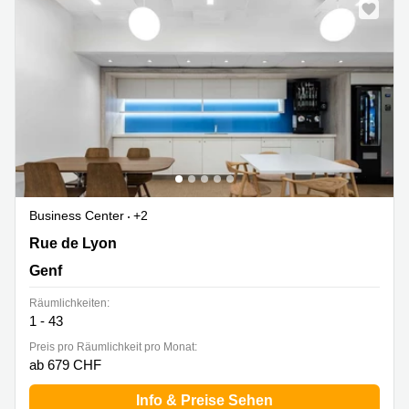
Business Center
+2
Rue de Lyon 77,2. und 3. Stock, Genf
Rue de Lyon
Genf
Räumlichkeiten:
1 - 43
Preis pro Räumlichkeit pro Monat:
ab 679 CHF
Info & Preise Sehen