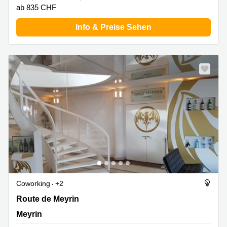
ab 835 CHF
Info & Preise Sehen
Coworking
+2
Route de Meyrin 267, Meyrin
Route de Meyrin
Meyrin