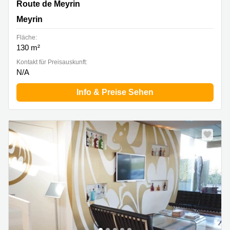
Route de Meyrin 267, Meyrin
Route de Meyrin
Meyrin
Fläche:
130 m²
Kontakt für Preisauskunft:
N/A
Info & Preise Sehen