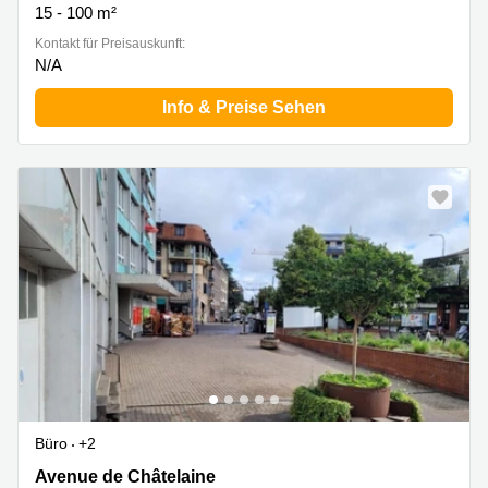
15 - 100 m²
Kontakt für Preisauskunft:
N/A
Info & Preise Sehen
Büro
+2
Avenue de Châtelaine 89, Vernier
Avenue de Châtelaine