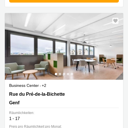
Business Center
+2
Rue du Pré-de-la-Bichette 1,Nations Business Centre, 6.
Rue du Pré-de-la-Bichette
Stock, Genf
Genf
Räumlichkeiten:
1 - 17
Preis pro Räumlichkeit pro Monat: