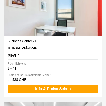
Business Center
+2
Rue de Pré-Bois 14 Cointrin, Meyrin
Rue de Pré-Bois
Meyrin
Räumlichkeiten:
1 - 41
Preis pro Räumlichkeit pro Monat:
ab 539 CHF
Info & Preise Sehen