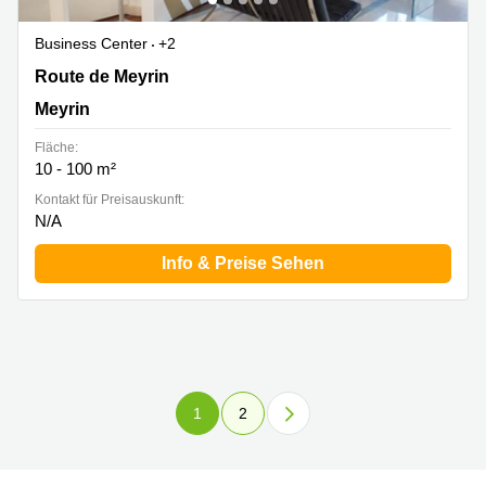
Business Center
+2
Route de Meyrin 267, Meyrin
Route de Meyrin
Meyrin
Fläche:
10 - 100 m²
Kontakt für Preisauskunft:
N/A
Info & Preise Sehen
1
2