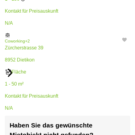
Kontakt für Preisauskunft
N/A
Coworking
+2
Zürcherstrasse 39
8952 Dietikon
Fläche
1 - 50 m²
Kontakt für Preisauskunft
N/A
Haben Sie das gewünschte
Coworking
+2
Etzelmatt 1
Mietobjekt nicht gefunden?