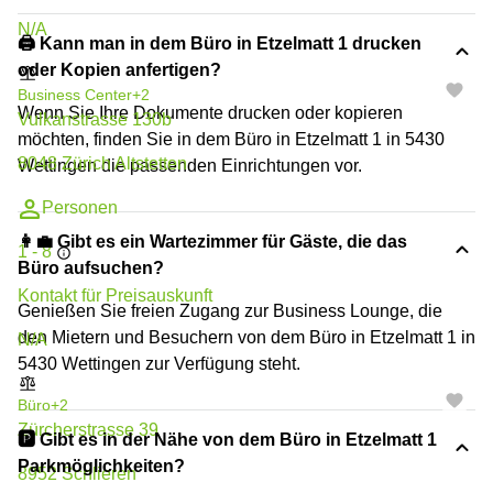
N/A
🖨️ Kann man in dem Büro in Etzelmatt 1 drucken
oder Kopien anfertigen?
Business Center
+2
Wenn Sie Ihre Dokumente drucken oder kopieren
Vulkanstrasse 130b
möchten, finden Sie in dem Büro in Etzelmatt 1 in 5430
8048 Zürich Altstetten
Wettingen die passenden Einrichtungen vor.
Personen
👩‍💼 Gibt es ein Wartezimmer für Gäste, die das
1 - 8
Büro aufsuchen?
Kontakt für Preisauskunft
Genießen Sie freien Zugang zur Business Lounge, die
den Mietern und Besuchern von dem Büro in Etzelmatt 1 in
N/A
5430 Wettingen zur Verfügung steht.
Büro
+2
Zürcherstrasse 39
🅿️ Gibt es in der Nähe von dem Büro in Etzelmatt 1
Parkmöglichkeiten?
8952 Schlieren