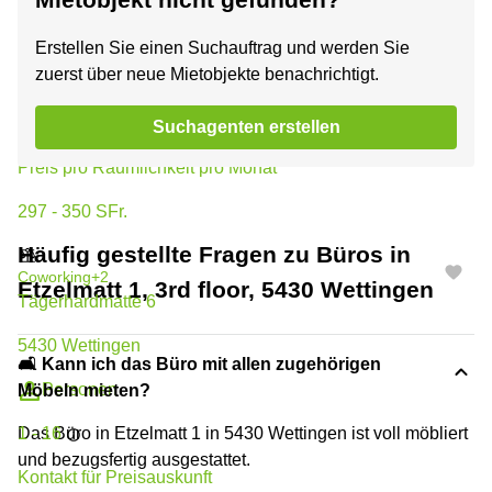
5430 Wettingen
Erstellen Sie einen Suchauftrag und werden Sie
zuerst über neue Mietobjekte benachrichtigt.
Schreibtische
0 - 8
Suchagenten erstellen
Preis pro Räumlichkeit pro Monat
297 - 350 SFr.
Häufig gestellte Fragen zu Büros in
Coworking
+2
Etzelmatt 1, 3rd floor, 5430 Wettingen
Tägerhardmatte 6
5430 Wettingen
🛋️ Kann ich das Büro mit allen zugehörigen
Personen
Möbeln mieten?
1 - 16
Das Büro in Etzelmatt 1 in 5430 Wettingen ist voll möbliert
und bezugsfertig ausgestattet.
Kontakt für Preisauskunft