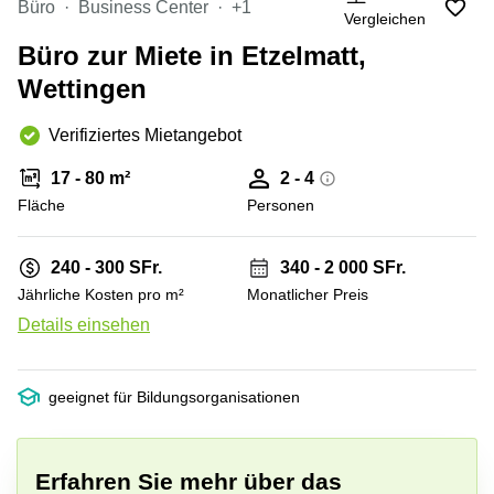
Thurgauerstrasse
Büro
Business Center
+1
Vergleichen
40 Zürich
Büro
mieten
Büro zur Miete in Etzelmatt,
Thurgauerstrasse
Luzern
40 8050 Zürich
Wettingen
Coworking
Bahnhofstrasse
Space
Verifiziertes Mietangebot
28 Zug
Zürich
General
17 - 80 m²
2 - 4
Coworking
Guisan
Zug
Fläche
Personen
Strasse
6 Zug
Coworking
Basel
240 - 300 SFr.
340 - 2 000 SFr.
Gubelstrasse
12 6300
Coworking
Jährliche Kosten pro m²
Monatlicher Preis
Zug
Luzern
Details einsehen
+ 3 bilder
Gotthardstrasse
Coworking
26 6300 Zug
Lugano
geeignet für Bildungsorganisationen
Oberallmendstrasse
Coworking
18 6300 Zug
Winterthur
Aeschengraben
Business
Erfahren Sie mehr über das
29 4051 Basel
Center