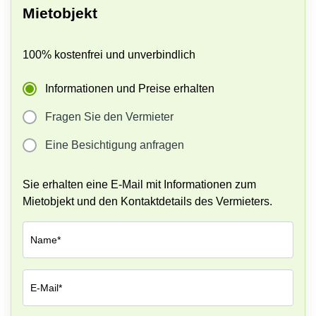
Zürich
Mietobjekt
Rathausstrasse
14 6340 Baar
Business
Center
Turmstrasse
100% kostenfrei und unverbindlich
Genf
18
Steinhausen
Business
Informationen und Preise erhalten
Center
Suurstoffi
Zug
37 6343
Fragen Sie den Vermieter
Rotkreuz
Business
Center
Eine Besichtigung anfragen
Basel
Business
Sie erhalten eine E-Mail mit Informationen zum
Center
Mietobjekt und den Kontaktdetails des Vermieters.
Luzern
Name*
E-Mail*