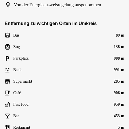
Von der Energieausweisregelung ausgenommen
Entfernung zu wichtigen Orten im Umkreis
Bus
89 m
Zug
138 m
Parkplatz
908 m
Bank
991 m
Supermarkt
285 m
Café
906 m
Fast food
959 m
Bar
453 m
Restaurant
5 m