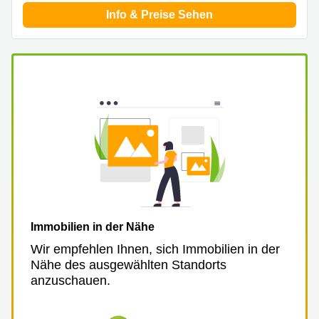
Aeschengraben
Basel
Info & Preise Sehen
29 Basel
Büro
Zugerstrasse
mieten
32 Baar
Luzern
Glärnischstrasse
Business
13 Wil
Center
Zürich
Werftestrasse
4 Luzern
Business
Center
Zug
Business
Center
Bern
Immobilien in der Nähe
Wir empfehlen Ihnen, sich Immobilien in der
Nähe des ausgewählten Standorts
anzuschauen.