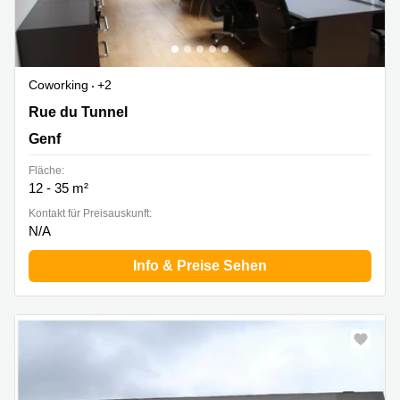
Coworking
+2
Rue du Tunnel 15, Genf
Rue du Tunnel
Genf
Fläche:
12 - 35 m²
Kontakt für Preisauskunft:
N/A
Info & Preise Sehen