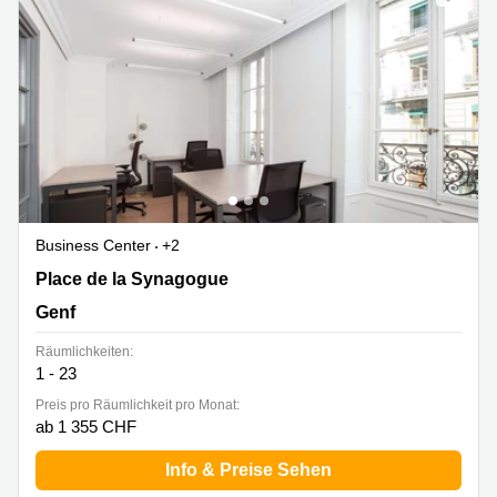
Business Center
+2
Place de la Synagogue 5, Genf
Place de la Synagogue
Genf
Räumlichkeiten:
1 - 23
Preis pro Räumlichkeit pro Monat:
ab 1 355 CHF
Info & Preise Sehen