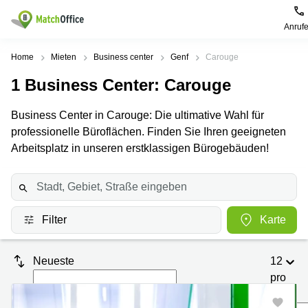
Anruf
Mieten / Vermieten
Home
Mieten
Business center
Genf
Carouge
1
Business Center
: Carouge
Hilfe
Produktseiten
Beliebte
Beliebte
Städte
Suchanfragen
Business Center in Carouge: Die ultimative Wahl für
Büro
Über uns
professionelle Büroflächen. Finden Sie Ihren geeigneten
Coworking
Leutschenbachstrasse
Business
Zürich
95 Zürich
Arbeitsplatz in unseren erstklassigen Bürogebäuden!
Center
Büro vermieten
Coworking
Bahnhofplatz
Coworking
Zug
1 Zürich
Preis
Virtuelle
Coworking
Bahnhofstrasse
Büros
Basel
10 Zürich
Filter
Karte
Anmelden
Besprechungsräume
Coworking
Bahnhofstrasse
Luzern
100 Zürich
Neueste
12
Sprache wählen
French
Coworking
Europaallee
pro
Lugano
41 Zürich
Seite