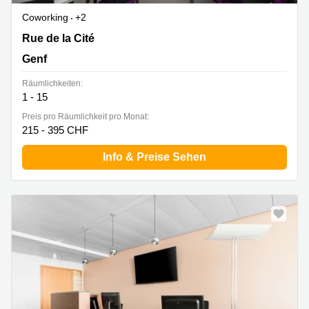
Coworking
+2
Rue de la Cité 1, Genf
Rue de la Cité
Genf
Räumlichkeiten:
1 - 15
Preis pro Räumlichkeit pro Monat:
215 - 395 CHF
Info & Preise Sehen