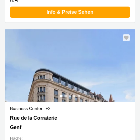
Info & Preise Sehen
Business Center
+2
Rue de la Corraterie 5, Genf
Rue de la Corraterie
Genf
Fläche: