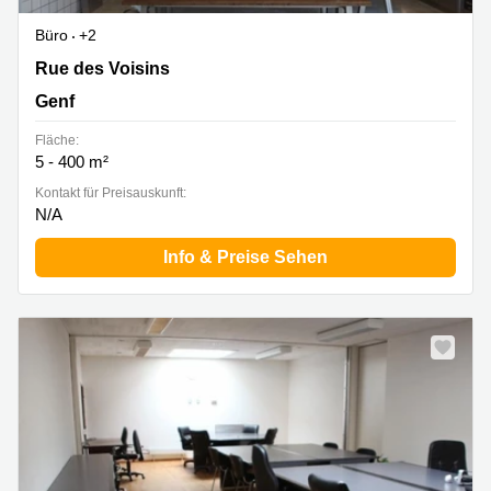
Büro
+2
Rue des Voisins 20B, Genf
Rue des Voisins
Genf
Fläche:
5 - 400 m²
Kontakt für Preisauskunft:
N/A
Info & Preise Sehen