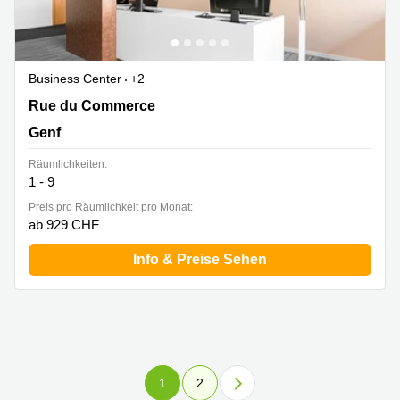
Business Center
+2
Rue du Commerce 4,Rhône 8 Building, 2. Stock,2.
Rue du Commerce
Stock, Genf
Genf
Räumlichkeiten:
1 - 9
Preis pro Räumlichkeit pro Monat:
ab 929 CHF
Info & Preise Sehen
1
2