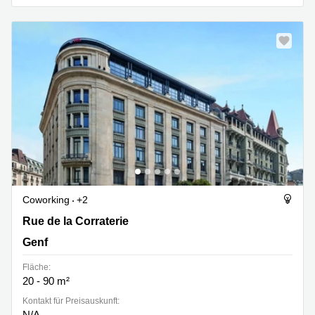
Coworking
+2
Rue de la Corraterie 5, Genf
Rue de la Corraterie
Genf
Fläche:
20 - 90 m²
Kontakt für Preisauskunft:
N/A