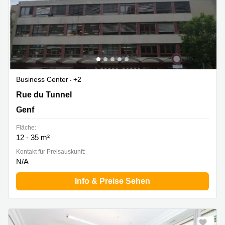
Business Center
+2
Rue du Tunnel 15, Genf
Rue du Tunnel
Genf
Fläche:
12 - 35 m²
Kontakt für Preisauskunft:
N/A
Info & Preise Sehen