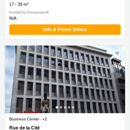
17 - 39 m²
Kontakt für Preisauskunft:
N/A
Info & Preise Sehen
Business Center
+2
Rue de la Cité 1, Genf
Rue de la Cité