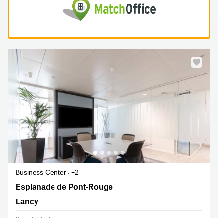
Business Center
+2
Esplanade de Pont-Rouge 4,5. Stock, Lancy
Esplanade de Pont-Rouge
Lancy