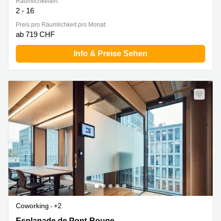
Räumlichkeiten:
2 - 16
Preis pro Räumlichkeit pro Monat:
ab 719 CHF
Info & Preise Sehen
Coworking
+2
Esplanade de Pont-Rouge 9A, Lancy
Esplanade de Pont-Rouge