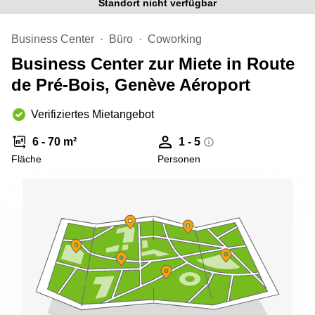
Standort nicht verfügbar
Aeschengraben
Basel
29 Basel
Büro
Business Center
Büro
Coworking
Zugerstrasse
mieten
32 Baar
Luzern
Business Center zur Miete in Route
Glärnischstrasse
Business
de Pré-Bois, Genève Aéroport
13 Wil
Center
Zürich
Verifiziertes Mietangebot
Werftestrasse
4 Luzern
Business
Center
6 - 70 m²
1 - 5
Zug
Fläche
Personen
Business
Center
Bern