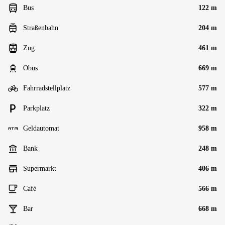
Bus
122 m
Straßenbahn
204 m
Zug
461 m
Obus
669 m
Fahrradstellplatz
577 m
Parkplatz
322 m
Geldautomat
958 m
Bank
248 m
Supermarkt
406 m
Café
566 m
Bar
668 m