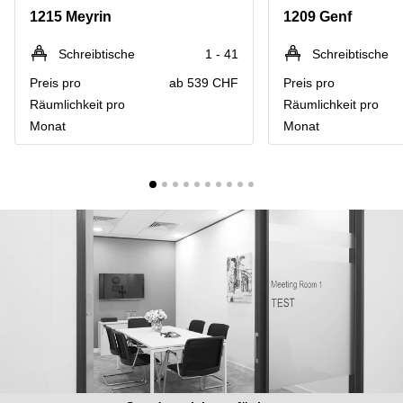
Coworking
Thurgauerstrasse
1215 Meyrin
1209 Genf
Lausanne
40 Zürich
Coworking
Gotthardstrasse
Schreibtische
1 - 41
Schreibtische
Genf
26 Zug
Preis pro
ab 539 CHF
Preis pro
Coworking
Bahnhofstrasse
Räumlichkeit pro
Räumlichkeit pro
Bern
28 Zug
Monat
Monat
Coworking
Gubelstrasse
Winterthur
12 Zug
Büro
General-
mieten
Guisan-
Zürich
Strasse
6/8 Zug
Büro
mieten
Baarerstrasse
Zug
141 Zug
Büro
Grafenauweg
mieten
8 Zug
Bern
Teichgässlein
Büro
9 Basel
mieten