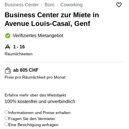
Coworking
Thurgauerstrasse
Business Center
Büro
Coworking
Lausanne
40 Zürich
Business Center zur Miete in
Coworking
Gotthardstrasse
Genf
26 Zug
Avenue Louis-Casaï, Genf
Coworking
Bahnhofstrasse
Verifiziertes Mietangebot
Bern
28 Zug
Coworking
Gubelstrasse
1 - 16
Winterthur
12 Zug
Räumlichkeiten
Büro
General-
mieten
Guisan-
ab 605 CHF
Zürich
Strasse
6/8 Zug
Preis pro Räumlichkeit pro Monat
Büro
mieten
Baarerstrasse
Zug
141 Zug
+ 2 bilder
Erfahre mehr über das Mietobjekt
Büro
Grafenauweg
100% kostenfrei und unverbindlich
mieten
8 Zug
Bern
Informationen und Preise erhalten
Teichgässlein
Fragen Sie den Vermieter
Büro
9 Basel
Eine Besichtigung anfragen
mieten