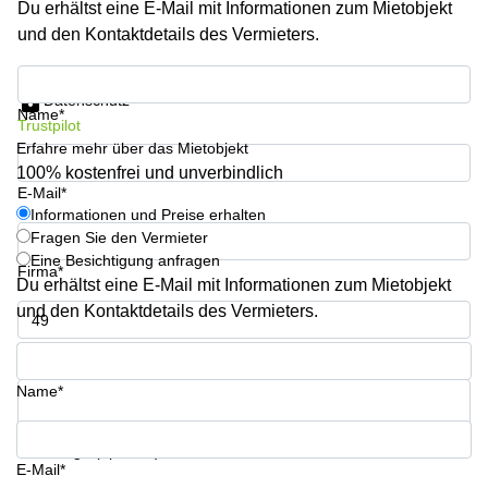
Du erhältst eine E-Mail mit Informationen zum Mietobjekt
Aeschengraben
Basel
29 Basel
und den Kontaktdetails des Vermieters.
Büro
Zugerstrasse
mieten
Informationen und Preise erhalten
32 Baar
Luzern
Datenschutz
Name*
Glärnischstrasse
Business
Trustpilot
13 Wil
Center
Erfahre mehr über das Mietobjekt
Zürich
100% kostenfrei und unverbindlich
Werftestrasse
E-Mail*
4 Luzern
Business
Informationen und Preise erhalten
Center
Fragen Sie den Vermieter
Zug
Eine Besichtigung anfragen
Firma*
Business
Du erhältst eine E-Mail mit Informationen zum Mietobjekt
Center
und den Kontaktdetails des Vermieters.
Bern
Telefon*
Name*
Ihre Frage (optional)
E-Mail*