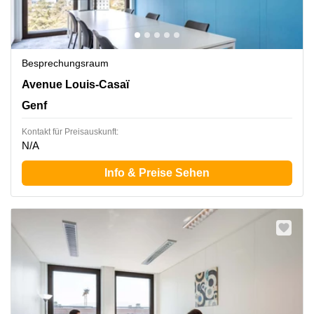
Besprechungsraum
5. und 6. Stock,18, Avenue Louis-Casaï, Genf
Avenue Louis-Casaï
Genf
Kontakt für Preisauskunft:
N/A
Info & Preise Sehen