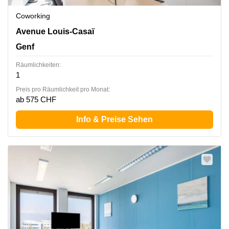
Coworking
5. und 6. Stock,18, Avenue Louis-Casaï, Genf
Avenue Louis-Casaï
Genf
Räumlichkeiten:
1
Preis pro Räumlichkeit pro Monat:
ab 575 CHF
Info & Preise Sehen