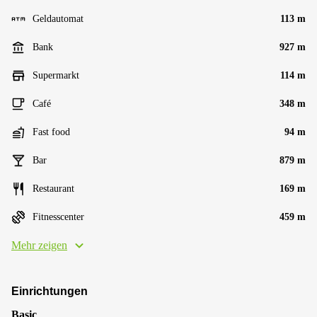
Geldautomat
113 m
Bank
927 m
Supermarkt
114 m
Café
348 m
Fast food
94 m
Bar
879 m
Restaurant
169 m
Fitnesscenter
459 m
Mehr zeigen
Einrichtungen
Basic