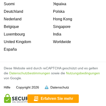
Suomi
Україна
Deutchland
Polska
Nederland
Hong Kong
Belgique
Singapore
Luxembourg
India
United Kingdom
Worldwide
España
Diese Website wird durch reCAPTCHA geschützt und es gelten
die
Datenschutzbestimmungen
sowie die
Nutzungsbedingungen
von Google.
Hilfe
Copyright
2026
Datenschutz
voll
voll
voll
voll
voll
voll
voll
voll
voll
voll
voll
voll
voll
voll
Erfahren Sie mehr