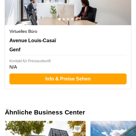
Virtuelles Büro
5. und 6. Stock,18, Avenue Louis-Casaï, Genf
Avenue Louis-Casaï
Genf
Kontakt für Preisauskunft:
N/A
Info & Preise Sehen
Ähnliche Business Center