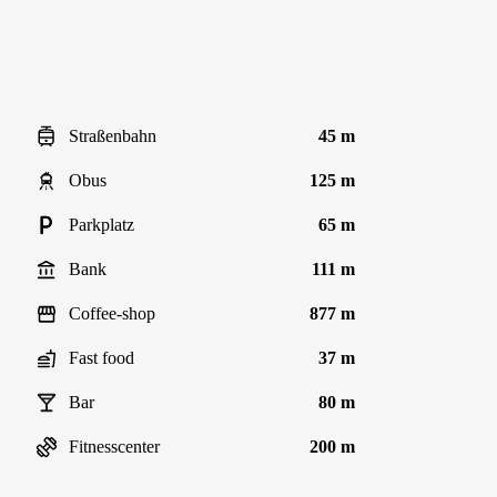
Straßenbahn
45 m
Obus
125 m
Parkplatz
65 m
Bank
111 m
Coffee-shop
877 m
Fast food
37 m
Bar
80 m
Fitnesscenter
200 m