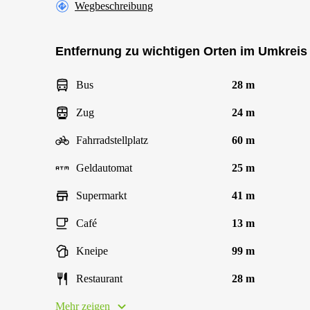
Wegbeschreibung
Entfernung zu wichtigen Orten im Umkreis
Bus
28 m
Zug
24 m
Fahrradstellplatz
60 m
Geldautomat
25 m
Supermarkt
41 m
Café
13 m
Kneipe
99 m
Restaurant
28 m
Mehr zeigen