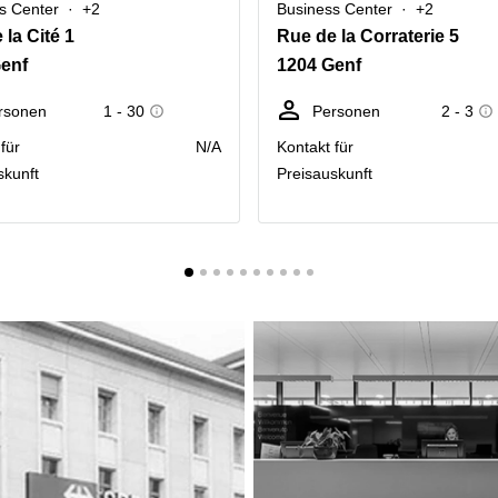
s Center
+2
Business Center
+2
 la Cité 1
Rue de la Corraterie 5
enf
1204 Genf
rsonen
1 - 30
Personen
2 - 3
für
N/A
Kontakt für
skunft
Preisauskunft