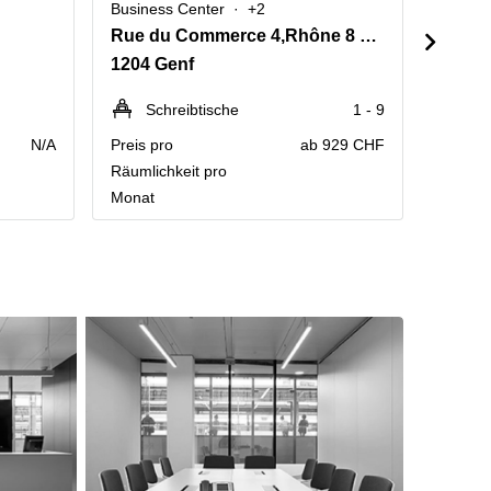
Business Center
+2
Busine
Rue du Commerce 4,Rhône 8 Building, 2. Stock,2. Stock
Rue d
1204 Genf
1202 
Schreibtische
1 - 9
P
N/A
Preis pro
ab 929 CHF
Kontakt
Räumlichkeit pro
Preisau
Monat