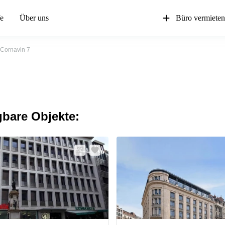
fe
Über uns
Büro vermiete
 Cornavin 7
gbare Objekte: