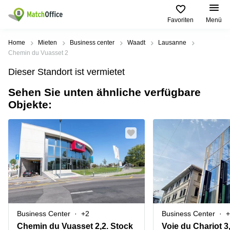
Favoriten
Menü
Mieten / Vermieten
Home
Mieten
Business center
Waadt
Lausanne
Chemin du Vuasset 2
Hilfe
Produktseiten
Beliebte
Beliebte
Dieser Standort ist vermietet
Städte
Suchanfragen
Büro
Sehen Sie unten ähnliche verfügbare
Über uns
Coworking
Leutschenbachstrasse
Objekte:
Business
Zürich
95 Zürich
Center
Büro vermieten
Coworking
Bahnhofplatz
Coworking
Zug
1 Zürich
Preis
Virtuelle
Coworking
Bahnhofstrasse
Büros
Basel
10 Zürich
Anmelden
Besprechungsräume
Coworking
Bahnhofstrasse
Luzern
100 Zürich
Sprache wählen
French
Coworking
Europaallee
Business Center
+2
Business Center
+
Lugano
41 Zürich
Chemin du Vuasset 2,2. Stock
Voie du Chariot 3