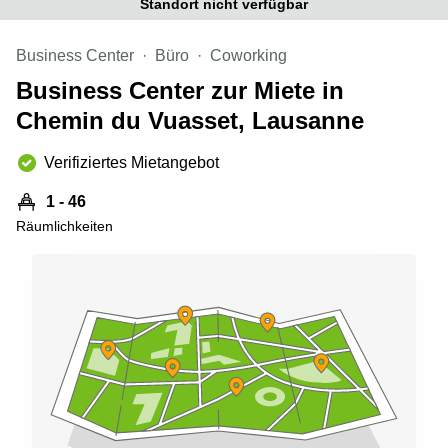
Standort nicht verfügbar
Aeschengraben
Basel
29 Basel
Büro
Business Center
Büro
Coworking
Zugerstrasse
mieten
32 Baar
Luzern
Business Center zur Miete in
Glärnischstrasse
Business
Chemin du Vuasset, Lausanne
13 Wil
Center
Zürich
Verifiziertes Mietangebot
Werftestrasse
4 Luzern
Business
Center
1 - 46
Zug
Räumlichkeiten
Business
Center
Bern