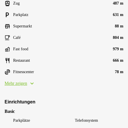
Zug
487 m
Parkplatz
631 m
Supermarkt
88 m
Café
804 m
Fast food
979 m
Restaurant
666 m
Fitnesscenter
78 m
Mehr zeigen
Einrichtungen
Basic
Parkplätze
Telefonsystem