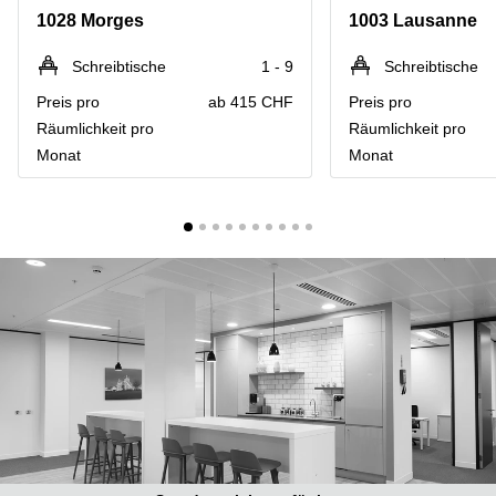
Coworking
Thurgauerstrasse
1028 Morges
1003 Lausanne
Lausanne
40 Zürich
Coworking
Gotthardstrasse
Schreibtische
1 - 9
Schreibtische
Genf
26 Zug
Preis pro
ab 415 CHF
Preis pro
Coworking
Bahnhofstrasse
Räumlichkeit pro
Räumlichkeit pro
Bern
28 Zug
Monat
Monat
Coworking
Gubelstrasse
Winterthur
12 Zug
Büro
General-
mieten
Guisan-
Zürich
Strasse
6/8 Zug
Büro
mieten
Baarerstrasse
Zug
141 Zug
Büro
Grafenauweg
mieten
8 Zug
Bern
Teichgässlein
Büro
9 Basel
mieten