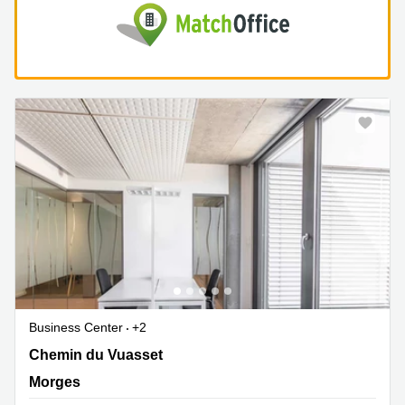
Business Center
+2
Chemin du Vuasset 2,2. Stock, Morges
Chemin du Vuasset
Morges