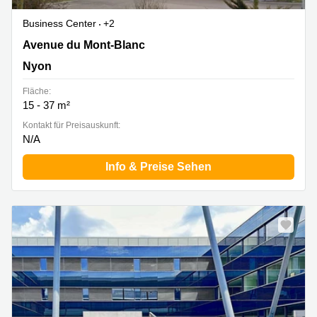
Business Center
+2
Avenue du Mont-Blanc 7, Nyon
Avenue du Mont-Blanc
Nyon
Fläche:
15 - 37 m²
Kontakt für Preisauskunft:
N/A
Info & Preise Sehen