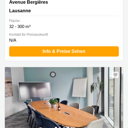
Avenue Bergières 10, Lausanne
Avenue Bergières
Lausanne
Fläche:
32 - 300 m²
Kontakt für Preisauskunft:
N/A
Info & Preise Sehen