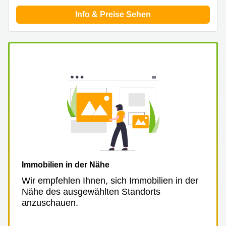
Aeschengraben
Basel
29 Basel
Info & Preise Sehen
Büro
Zugerstrasse
mieten
32 Baar
Luzern
Glärnischstrasse
Business
13 Wil
Center
Zürich
Werftestrasse
4 Luzern
Business
Center
Zug
Business
Center
Bern
Immobilien in der Nähe
Wir empfehlen Ihnen, sich Immobilien in der
Nähe des ausgewählten Standorts
anzuschauen.