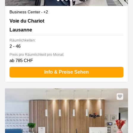
Business Center
+2
Voie du Chariot 3,4. Stock, Lausanne
Voie du Chariot
Lausanne
Räumlichkeiten:
2 - 46
Preis pro Räumlichkeit pro Monat:
ab 785 CHF
Info & Preise Sehen