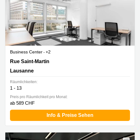
Business Center
+2
Rue Saint-Martin 7,3. Stock, Lausanne
Rue Saint-Martin
Lausanne
Räumlichkeiten:
1 - 13
Preis pro Räumlichkeit pro Monat:
ab 589 CHF
Info & Preise Sehen