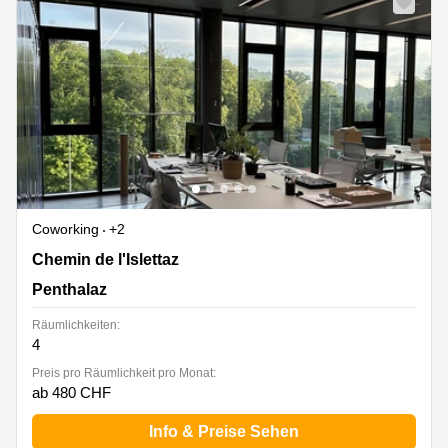
Coworking
+2
Chemin de l'Islettaz 7, Penthalaz
Chemin de l'Islettaz
Penthalaz
Räumlichkeiten:
4
Preis pro Räumlichkeit pro Monat:
ab 480 CHF
Info & Preise Sehen