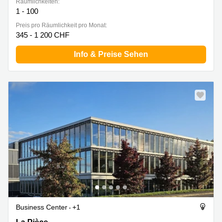
Räumlichkeiten:
1 - 100
Preis pro Räumlichkeit pro Monat:
345 - 1 200 CHF
Info & Preise Sehen
Business Center
+1
Z. A. La Pièce 1, Rolle