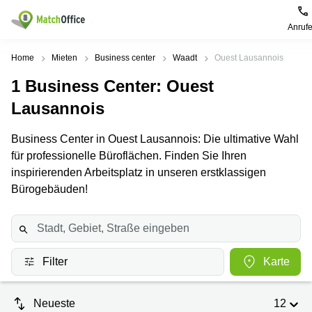
Anruf
Mieten / Vermieten
Home
Mieten
Business center
Waadt
Ouest Lausannois
1
Business Center
: Ouest
Hilfe
Produktseiten
Beliebte
Beliebte
Städte
Suchanfragen
Lausannois
Büro
Über uns
Coworking
Leutschenbachstrasse
Business Center in Ouest Lausannois: Die ultimative Wahl
Business
Zürich
95 Zürich
für professionelle Büroflächen. Finden Sie Ihren
Center
Büro vermieten
Coworking
Bahnhofplatz
inspirierenden Arbeitsplatz in unseren erstklassigen
Coworking
Zug
1 Zürich
Bürogebäuden!
Preis
Virtuelle
Coworking
Bahnhofstrasse
Büros
Basel
10 Zürich
Anmelden
Besprechungsräume
Coworking
Bahnhofstrasse
Luzern
100 Zürich
Filter
Karte
Sprache wählen
French
Coworking
Europaallee
Lugano
41 Zürich
Neueste
12